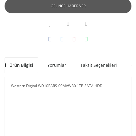
GELİNCE HABER VER
Ürün Bilgisi
Yorumlar
Taksit Seçenekleri
Ön
Western Digital WD10EARS-00MVWB0 1TB SATA HDD