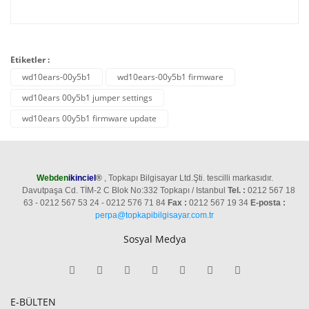
Etiketler :
wd10ears-00y5b1
wd10ears-00y5b1 firmware
wd10ears 00y5b1 jumper settings
wd10ears 00y5b1 firmware update
Webden
ikinciel
®
, Topkapı Bilgisayar Ltd.Şti. tescilli markasıdır.
Davutpaşa Cd. TİM-2 C Blok No:332 Topkapı / Istanbul
Tel. :
0212 567 18
63 - 0212 567 53 24 - 0212 576 71 84
Fax :
0212 567 19 34
E-posta :
perpa@topkapibilgisayar.com.tr
Sosyal Medya
E-BÜLTEN