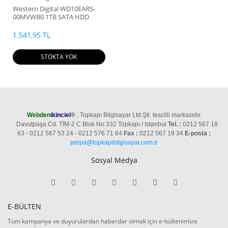
Western Digital WD10EARS-
00MVWB0 1TB SATA HDD
1.541,95 TL
STOKTA YOK
Webden
ikinciel
®
, Topkapı Bilgisayar Ltd.Şti. tescilli markasıdır.
Davutpaşa Cd. TİM-2 C Blok No:332 Topkapı / Istanbul
Tel. :
0212 567 18
63 - 0212 567 53 24 - 0212 576 71 84
Fax :
0212 567 19 34
E-posta :
perpa@topkapibilgisayar.com.tr
Sosyal Medya
E-BÜLTEN
Tüm kampanya ve duyurulardan haberdar olmak için e-bültenimize