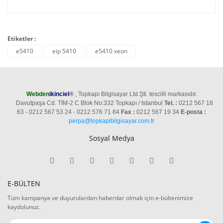
Etiketler :
e5410
eip 5410
e5410 xeon
Webden
ikinciel
®
, Topkapı Bilgisayar Ltd.Şti. tescilli markasıdır.
Davutpaşa Cd. TİM-2 C Blok No:332 Topkapı / Istanbul
Tel. :
0212 567 18
63 - 0212 567 53 24 - 0212 576 71 84
Fax :
0212 567 19 34
E-posta :
perpa@topkapibilgisayar.com.tr
Sosyal Medya
E-BÜLTEN
Tüm kampanya ve duyurulardan haberdar olmak için e-bültenimize
kaydolunuz.