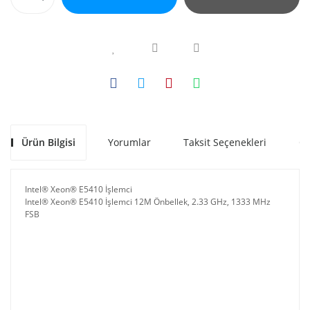
Ürün Bilgisi
Yorumlar
Taksit Seçenekleri
Ön
Intel® Xeon® E5410 İşlemci
Intel® Xeon® E5410 İşlemci 12M Önbellek, 2.33 GHz, 1333 MHz
FSB