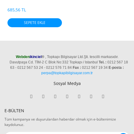
685,56 TL
SEPETE EKLE
Webden
ikinciel
®
, Topkapı Bilgisayar Ltd.Şti. tescilli markasıdır.
Davutpaşa Cd. TİM-2 C Blok No:332 Topkapı / Istanbul
Tel. :
0212 567 18
63 - 0212 567 53 24 - 0212 576 71 84
Fax :
0212 567 19 34
E-posta :
perpa@topkapibilgisayar.com.tr
Sosyal Medya
E-BÜLTEN
Tüm kampanya ve duyurulardan haberdar olmak için e-bültenimize
kaydolunuz.