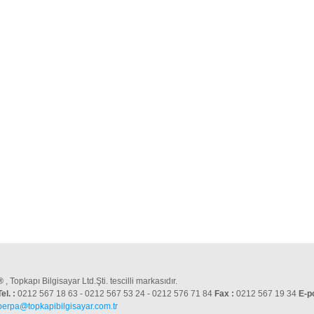
®
, Topkapı Bilgisayar Ltd.Şti. tescilli markasıdır.
Tel. :
0212 567 18 63 - 0212 567 53 24 - 0212 576 71 84
Fax :
0212 567 19 34
E-p
perpa@topkapibilgisayar.com.tr