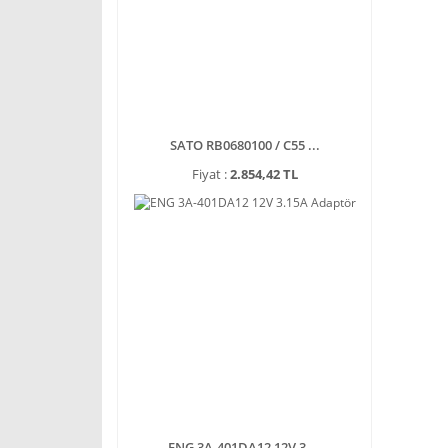
SATO RB0680100 / C55 ...
Fiyat :
2.854,42 TL
ENG 3A-401DA12 12V 3 ...