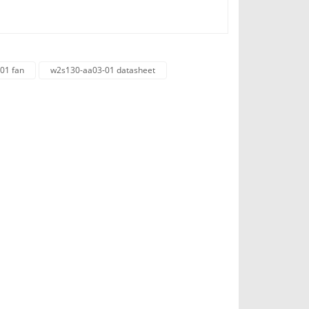
01 fan
w2s130-aa03-01 datasheet