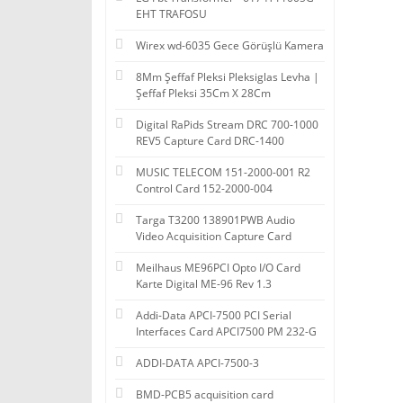
EHT TRAFOSU
Wirex wd-6035 Gece Görüşlü Kamera
8Mm Şeffaf Pleksi Pleksiglas Levha |
Şeffaf Pleksi 35Cm X 28Cm
Digital RaPids Stream DRC 700-1000
REV5 Capture Card DRC-1400
MUSIC TELECOM 151-2000-001 R2
Control Card 152-2000-004
Targa T3200 138901PWB Audio
Video Acquisition Capture Card
Meilhaus ME96PCI Opto I/O Card
Karte Digital ME-96 Rev 1.3
Addi-Data APCI-7500 PCI Serial
Interfaces Card APCI7500 PM 232-G
ADDI-DATA APCI-7500-3
BMD-PCB5 acquisition card