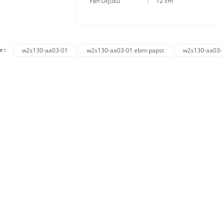
Fan Ölçüsü
:
12 cm
r :
w2s130-aa03-01
w2s130-aa03-01 ebm-papst
w2s130-aa03-