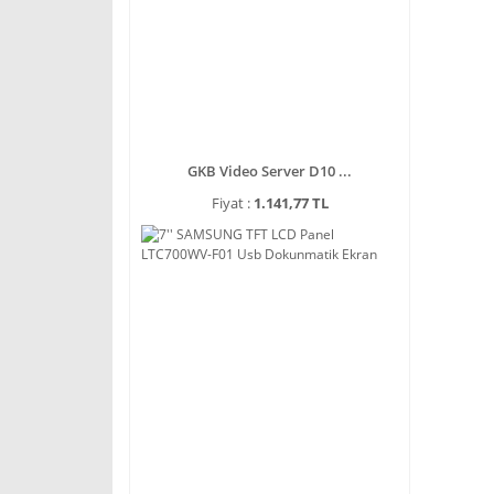
GKB Video Server D10 ...
Fiyat :
1.141,77 TL