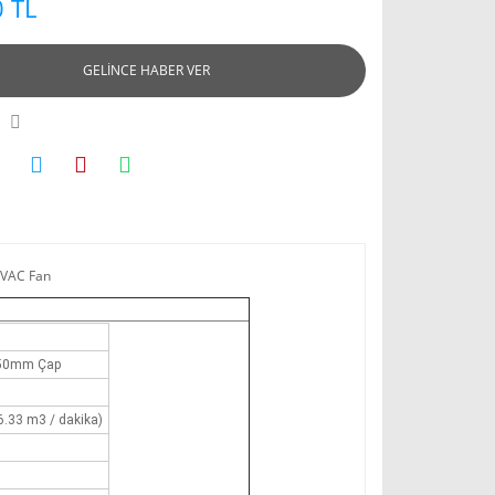
 TL
GELİNCE HABER VER
VAC Fan
150mm Çap
6.33 m3 / dakika)