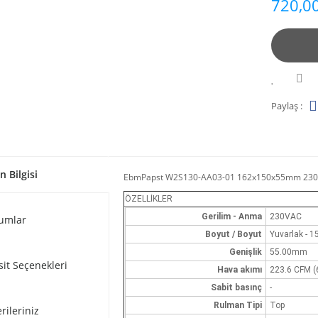
720,00
Paylaş :
n Bilgisi
EbmPapst W2S130-AA03-01 162x150x55mm 230
ÖZELLİKLER
Gerilim - Anma
230VAC
umlar
Boyut / Boyut
Yuvarlak - 
Genişlik
55.00mm
sit Seçenekleri
Hava akımı
223.6 CFM (
Sabit basınç
-
Rulman Tipi
Top
rileriniz