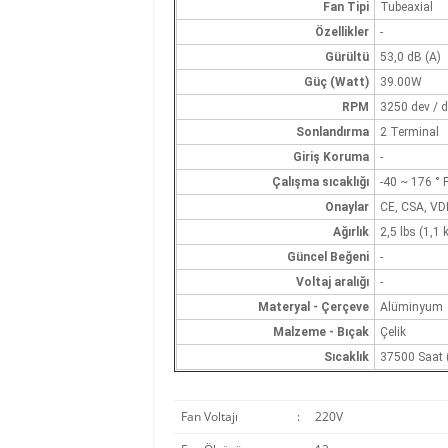
Fan Tipi
Tubeaxial
Özellikler
-
Gürültü
53,0 dB (A)
Güç (Watt)
39.00W
RPM
3250 dev / 
Sonlandırma
2 Terminal
Giriş Koruma
-
Çalışma sıcaklığı
-40 ~ 176 ° F
Onaylar
CE, CSA, VD
Ağırlık
2,5 lbs (1,1 
Güncel Beğeni
-
Voltaj aralığı
-
Materyal - Çerçeve
Alüminyum
Malzeme - Bıçak
Çelik
Sıcaklık
37500 Saat 
Fan Voltajı
:
220V