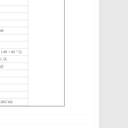
dak
 (-40 ~ 80 ° C)
E, UL
kg)
(40C'de)