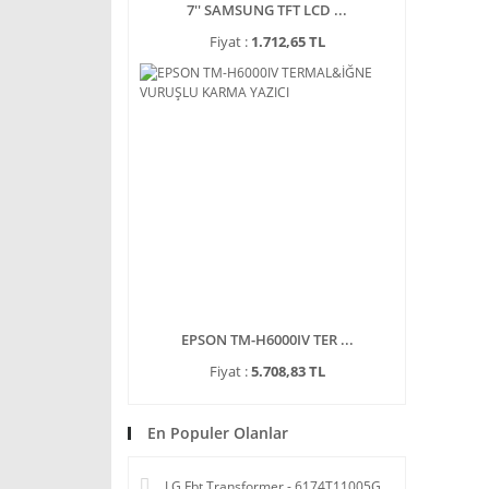
7'' SAMSUNG TFT LCD ...
Fiyat :
1.712,65 TL
EPSON TM-H6000IV TER ...
Fiyat :
5.708,83 TL
En Populer Olanlar
LG Fbt Transformer - 6174T11005G