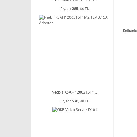
Fiyat :
285,44 TL
Etiketle
Netbit KSAH1200315T1 ...
Fiyat :
570,88 TL