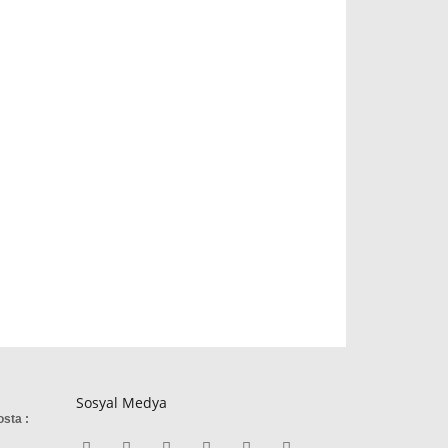
Sosyal Medya
osta :