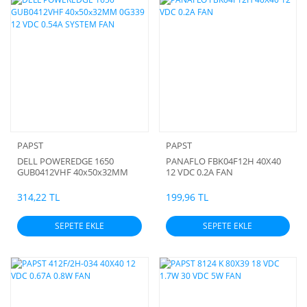
PAPST
PAPST
DELL POWEREDGE 1650
PANAFLO FBK04F12H 40X40
GUB0412VHF 40x50x32MM
12 VDC 0.2A FAN
0G339 12 VDC 0.54A SYSTEM
FAN
314,22 TL
199,96 TL
SEPETE EKLE
SEPETE EKLE