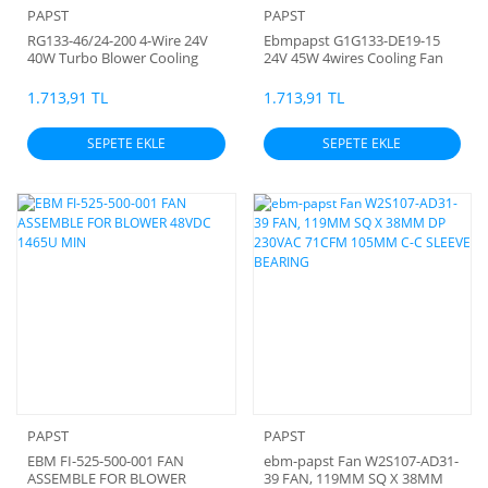
PAPST
PAPST
RG133-46/24-200 4-Wire 24V
Ebmpapst G1G133-DE19-15
40W Turbo Blower Cooling
24V 45W 4wires Cooling Fan
Fan Salyangoz
Salyangoz
1.713,91 TL
1.713,91 TL
SEPETE EKLE
SEPETE EKLE
PAPST
PAPST
EBM FI-525-500-001 FAN
ebm-papst Fan W2S107-AD31-
ASSEMBLE FOR BLOWER
39 FAN, 119MM SQ X 38MM