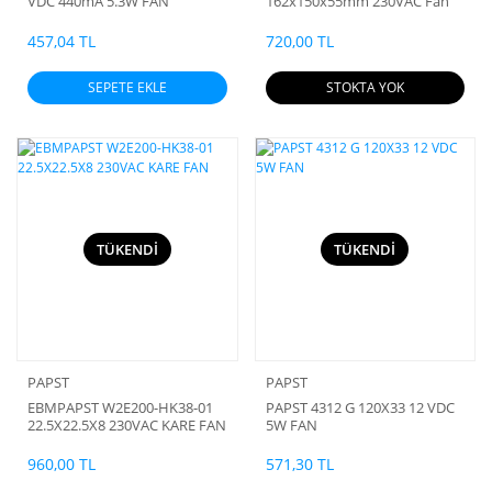
VDC 440mA 5.3W FAN
162x150x55mm 230VAC Fan
457,04 TL
720,00 TL
SEPETE EKLE
STOKTA YOK
TÜKENDİ
TÜKENDİ
PAPST
PAPST
EBMPAPST W2E200-HK38-01
PAPST 4312 G 120X33 12 VDC
22.5X22.5X8 230VAC KARE FAN
5W FAN
960,00 TL
571,30 TL