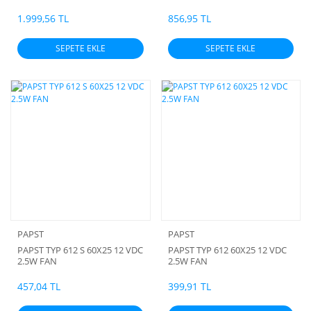
48VDC 1465U MIN
DP 230VAC 71CFM 105MM C-C
SLEEVE BEARING
1.999,56 TL
856,95 TL
SEPETE EKLE
SEPETE EKLE
PAPST
PAPST
PAPST TYP 612 S 60X25 12 VDC
PAPST TYP 612 60X25 12 VDC
2.5W FAN
2.5W FAN
457,04 TL
399,91 TL