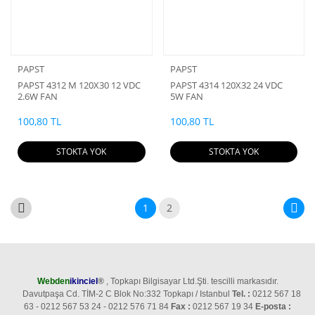
PAPST
PAPST
PAPST 4312 M 120X30 12 VDC
PAPST 4314 120X32 24 VDC
2.6W FAN
5W FAN
100,80 TL
100,80 TL
STOKTA YOK
STOKTA YOK
1
2
Webden
ikinciel
®
, Topkapı Bilgisayar Ltd.Şti. tescilli markasıdır.
Davutpaşa Cd. TİM-2 C Blok No:332 Topkapı / Istanbul
Tel. :
0212 567 18
63 - 0212 567 53 24 - 0212 576 71 84
Fax :
0212 567 19 34
E-posta :