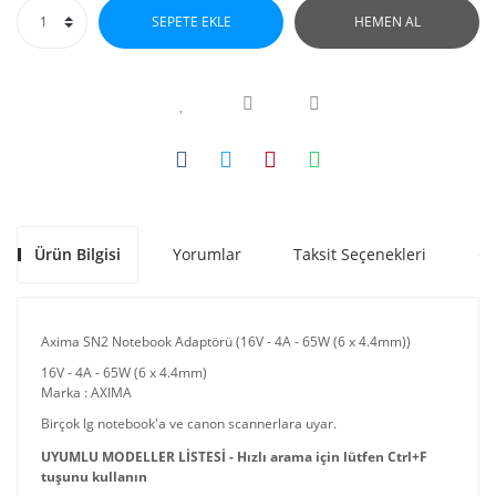
SEPETE EKLE
HEMEN AL
Ürün Bilgisi
Yorumlar
Taksit Seçenekleri
Ön
Axima SN2 Notebook Adaptörü (16V - 4A - 65W (6 x 4.4mm))
16V - 4A - 65W (6 x 4.4mm)
Marka : AXIMA
Birçok lg notebook'a ve canon scannerlara uyar.
UYUMLU MODELLER LİSTESİ - Hızlı arama için lütfen Ctrl+F
tuşunu kullanın