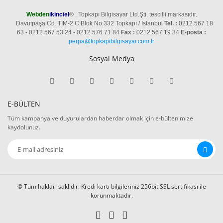
Webden
ikinciel
®
, Topkapı Bilgisayar Ltd.Şti. tescilli markasıdır.
Davutpaşa Cd. TİM-2 C Blok No:332 Topkapı / Istanbul
Tel. :
0212 567 18
63 - 0212 567 53 24 - 0212 576 71 84
Fax :
0212 567 19 34
E-posta :
perpa@topkapibilgisayar.com.tr
Sosyal Medya
E-BÜLTEN
Tüm kampanya ve duyurulardan haberdar olmak için e-bültenimize
kaydolunuz.
© Tüm hakları saklıdır. Kredi kartı bilgileriniz 256bit SSL sertifikası ile
korunmaktadır.