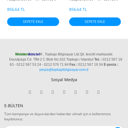
4.4mm))
4.4mm))
856,64 TL
856,64 TL
SEPETE EKLE
SEPETE EKLE
Webden
ikinciel
®
, Topkapı Bilgisayar Ltd.Şti. tescilli markasıdır.
Davutpaşa Cd. TİM-2 C Blok No:332 Topkapı / Istanbul
Tel. :
0212 567 18
63 - 0212 567 53 24 - 0212 576 71 84
Fax :
0212 567 19 34
E-posta :
perpa@topkapibilgisayar.com.tr
Sosyal Medya
E-BÜLTEN
Tüm kampanya ve duyurulardan haberdar olmak için e-bültenimize
kaydolunuz.