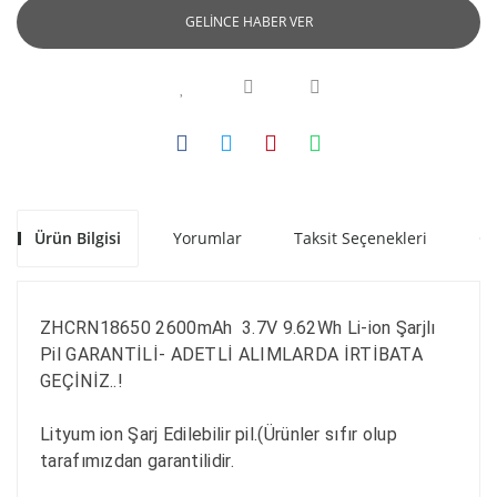
GELİNCE HABER VER
Ürün Bilgisi
Yorumlar
Taksit Seçenekleri
Ön
ZHCRN18650 2600mAh  3.7V 9.62Wh Li-ion Şarjlı 
Pil GARANTİLİ- ADETLİ ALIMLARDA İRTİBATA 
GEÇİNİZ..!

Lityum ion Şarj Edilebilir pil.(Ürünler sıfır olup 
tarafımızdan garantilidir.
