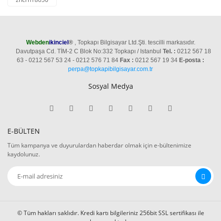
Webden
ikinciel
®
, Topkapı Bilgisayar Ltd.Şti. tescilli markasıdır.
Davutpaşa Cd. TİM-2 C Blok No:332 Topkapı / Istanbul
Tel. :
0212 567 18
63 - 0212 567 53 24 - 0212 576 71 84
Fax :
0212 567 19 34
E-posta :
perpa@topkapibilgisayar.com.tr
Sosyal Medya
E-BÜLTEN
Tüm kampanya ve duyurulardan haberdar olmak için e-bültenimize
kaydolunuz.
© Tüm hakları saklıdır. Kredi kartı bilgileriniz 256bit SSL sertifikası ile