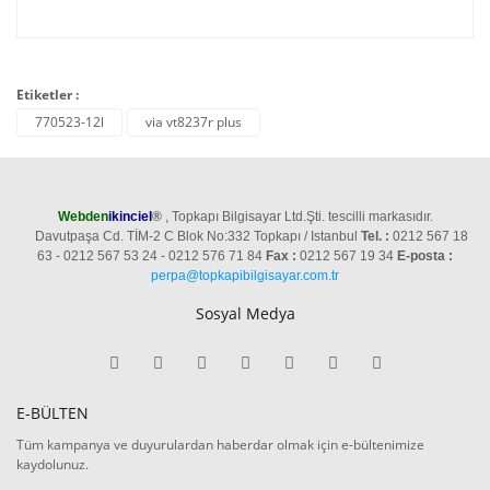
Etiketler :
770523-12l
via vt8237r plus
Webden
ikinciel
®
, Topkapı Bilgisayar Ltd.Şti. tescilli markasıdır.
Davutpaşa Cd. TİM-2 C Blok No:332 Topkapı / Istanbul
Tel. :
0212 567 18
63 - 0212 567 53 24 - 0212 576 71 84
Fax :
0212 567 19 34
E-posta :
perpa@topkapibilgisayar.com.tr
Sosyal Medya
E-BÜLTEN
Tüm kampanya ve duyurulardan haberdar olmak için e-bültenimize
kaydolunuz.