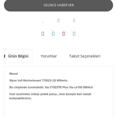
GELİNCE HABER VER
Ürün Bilgisi
Yorumlar
Taksit Seçenekleri
Ön
Bbmd
Wyse Vx0 Motherboard 770523-12l 800mhz
Bu chiplerde üzerindedir. Via VT8237R Plus Via cn700 0804cd
İster üzerinden söküp yedek parça , ister komple kart olarak
kullanabilirsiniz.