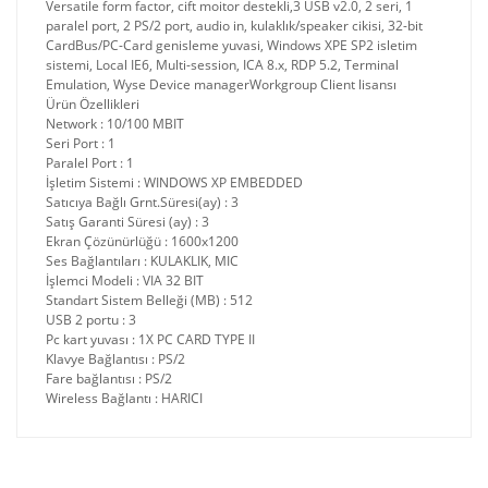
Versatile form factor, cift moitor destekli,3 USB v2.0, 2 seri, 1
paralel port, 2 PS/2 port, audio in, kulaklık/speaker cikisi, 32-bit
CardBus/PC-Card genisleme yuvasi, Windows XPE SP2 isletim
sistemi, Local IE6, Multi-session, ICA 8.x, RDP 5.2, Terminal
Emulation, Wyse Device managerWorkgroup Client lisansı
Ürün Özellikleri
Network : 10/100 MBIT
Seri Port : 1
Paralel Port : 1
İşletim Sistemi : WINDOWS XP EMBEDDED
Satıcıya Bağlı Grnt.Süresi(ay) : 3
Satış Garanti Süresi (ay) : 3
Ekran Çözünürlüğü : 1600x1200
Ses Bağlantıları : KULAKLIK, MIC
İşlemci Modeli : VIA 32 BIT
Standart Sistem Belleği (MB) : 512
USB 2 portu : 3
Pc kart yuvası : 1X PC CARD TYPE II
Klavye Bağlantısı : PS/2
Fare bağlantısı : PS/2
Wireless Bağlantı : HARICI