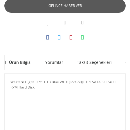
GELİNCE HABER VER
Ürün Bilgisi
Yorumlar
Taksit Seçenekleri
Ön
Western Digital 2.5" 1 TB Blue WD10JPVX-60JC3T1 SATA 3.0 5400
RPM Hard Disk