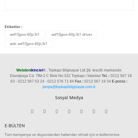
Etiketler :
wd10jpvx-60jc3t1
wd10jpvx-60jc3t1 driver
wdc wd10jpvx-60jc3t1
Webden
ikinciel
®
, Topkapı Bilgisayar Ltd.Şti. tescilli markasıdır.
Davutpaşa Cd. TİM-2 C Blok No:332 Topkapı / Istanbul
Tel. :
0212 567 18
63 - 0212 567 53 24 - 0212 576 71 84
Fax :
0212 567 19 34
E-posta :
perpa@topkapibilgisayar.com.tr
Sosyal Medya
E-BÜLTEN
Tüm kampanya ve duyurulardan haberdar olmak için e-bültenimize