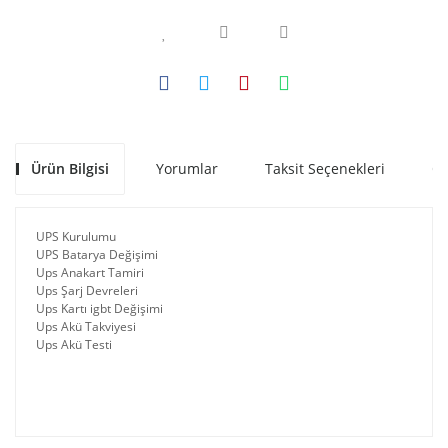
Ürün Bilgisi
Yorumlar
Taksit Seçenekleri
Ön
UPS Kurulumu
UPS Batarya Değişimi
Ups Anakart Tamiri
Ups Şarj Devreleri
Ups Kartı igbt Değişimi
Ups Akü Takviyesi
Ups Akü Testi