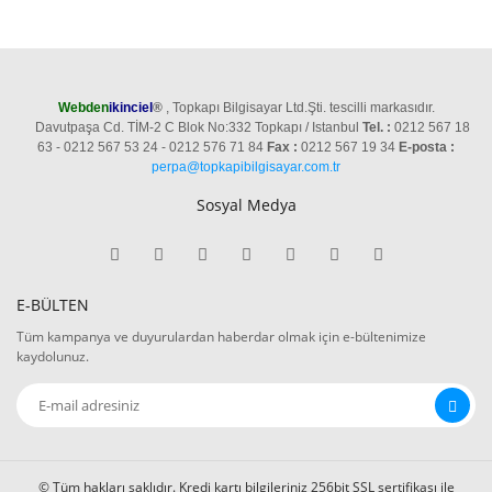
Webden
ikinciel
®
, Topkapı Bilgisayar Ltd.Şti. tescilli markasıdır.
Davutpaşa Cd. TİM-2 C Blok No:332 Topkapı / Istanbul
Tel. :
0212 567 18
63 - 0212 567 53 24 - 0212 576 71 84
Fax :
0212 567 19 34
E-posta :
perpa@topkapibilgisayar.com.tr
Sosyal Medya
E-BÜLTEN
Tüm kampanya ve duyurulardan haberdar olmak için e-bültenimize
kaydolunuz.
© Tüm hakları saklıdır. Kredi kartı bilgileriniz 256bit SSL sertifikası ile