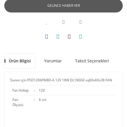
GELİNCE HABER VER
Ürün Bilgisi
Yorumlar
Taksit Seçenekleri
Ön
Sunon için PSD1206PMBX-A 12V 18W DL180G6 sq60x60x38 FAN
Fan Voltajı
:
12V
Fan
:
6 cm
Ölçüsü