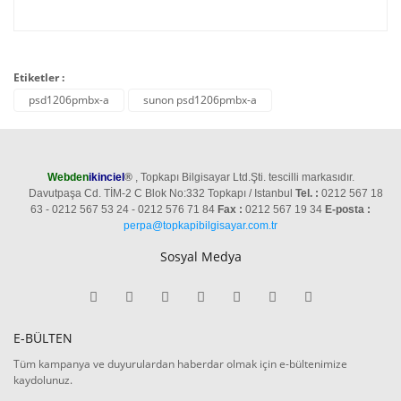
Etiketler :
psd1206pmbx-a
sunon psd1206pmbx-a
Webden
ikinciel
®
, Topkapı Bilgisayar Ltd.Şti. tescilli markasıdır.
Davutpaşa Cd. TİM-2 C Blok No:332 Topkapı / Istanbul
Tel. :
0212 567 18
63 - 0212 567 53 24 - 0212 576 71 84
Fax :
0212 567 19 34
E-posta :
perpa@topkapibilgisayar.com.tr
Sosyal Medya
E-BÜLTEN
Tüm kampanya ve duyurulardan haberdar olmak için e-bültenimize
kaydolunuz.