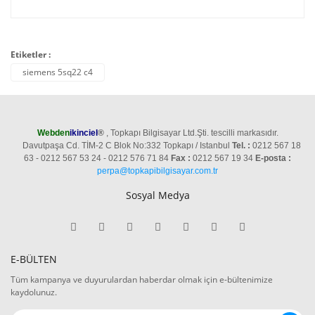
Etiketler :
siemens 5sq22 c4
Webden
ikinciel
®
, Topkapı Bilgisayar Ltd.Şti. tescilli markasıdır.
Davutpaşa Cd. TİM-2 C Blok No:332 Topkapı / Istanbul
Tel. :
0212 567 18
63 - 0212 567 53 24 - 0212 576 71 84
Fax :
0212 567 19 34
E-posta :
perpa@topkapibilgisayar.com.tr
Sosyal Medya
E-BÜLTEN
Tüm kampanya ve duyurulardan haberdar olmak için e-bültenimize
kaydolunuz.