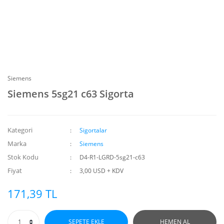
Siemens
Siemens 5sg21 c63 Sigorta
Kategori
Sigortalar
Marka
Siemens
Stok Kodu
D4-R1-LGRD-5sg21-c63
Fiyat
3,00 USD + KDV
171,39 TL
SEPETE EKLE
HEMEN AL