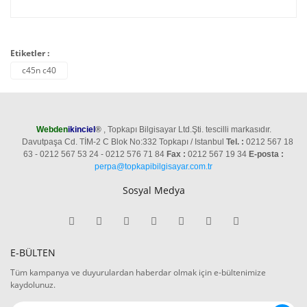
Etiketler :
c45n c40
Webden
ikinciel
®
, Topkapı Bilgisayar Ltd.Şti. tescilli markasıdır.
Davutpaşa Cd. TİM-2 C Blok No:332 Topkapı / Istanbul
Tel. :
0212 567 18
63 - 0212 567 53 24 - 0212 576 71 84
Fax :
0212 567 19 34
E-posta :
perpa@topkapibilgisayar.com.tr
Sosyal Medya
E-BÜLTEN
Tüm kampanya ve duyurulardan haberdar olmak için e-bültenimize
kaydolunuz.