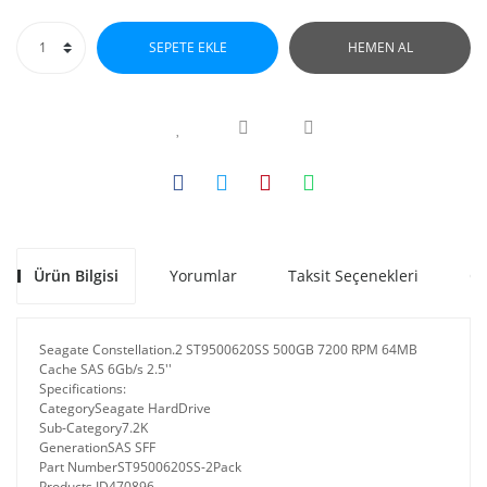
SEPETE EKLE
HEMEN AL
Ürün Bilgisi
Yorumlar
Taksit Seçenekleri
Ön
Seagate Constellation.2 ST9500620SS 500GB 7200 RPM 64MB
Cache SAS 6Gb/s 2.5''
Specifications:
Category
Seagate HardDrive
Sub-Category
7.2K
Generation
SAS SFF
Part Number
ST9500620SS-2Pack
Products ID
470896