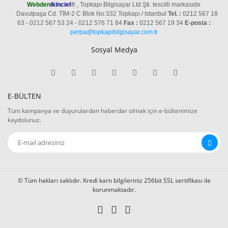
Webden
ikinciel
®
, Topkapı Bilgisayar Ltd.Şti. tescilli markasıdır.
Davutpaşa Cd. TİM-2 C Blok No:332 Topkapı / Istanbul
Tel. :
0212 567 18
63 - 0212 567 53 24 - 0212 576 71 84
Fax :
0212 567 19 34
E-posta :
perpa@topkapibilgisayar.com.tr
Sosyal Medya
E-BÜLTEN
Tüm kampanya ve duyurulardan haberdar olmak için e-bültenimize
kaydolunuz.
© Tüm hakları saklıdır. Kredi kartı bilgileriniz 256bit SSL sertifikası ile
korunmaktadır.