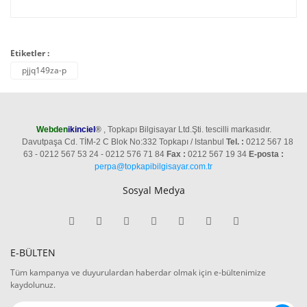
Etiketler :
pjjq149za-p
Webden
ikinciel
®
, Topkapı Bilgisayar Ltd.Şti. tescilli markasıdır.
Davutpaşa Cd. TİM-2 C Blok No:332 Topkapı / Istanbul
Tel. :
0212 567 18
63 - 0212 567 53 24 - 0212 576 71 84
Fax :
0212 567 19 34
E-posta :
perpa@topkapibilgisayar.com.tr
Sosyal Medya
E-BÜLTEN
Tüm kampanya ve duyurulardan haberdar olmak için e-bültenimize
kaydolunuz.