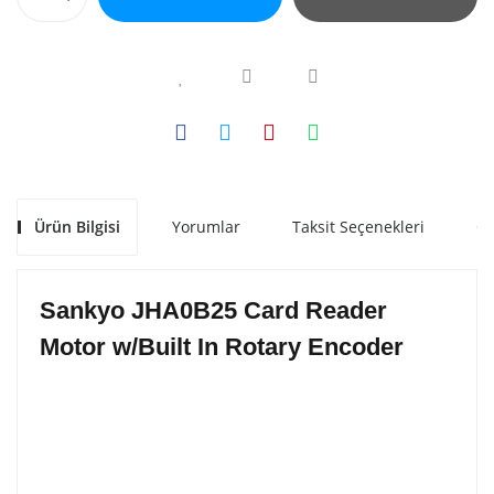
Ürün Bilgisi
Yorumlar
Taksit Seçenekleri
Ön
Sankyo JHA0B25 Card Reader
Motor w/Built In Rotary Encoder