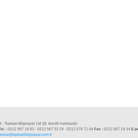
®
, Topkapı Bilgisayar Ltd.Şti. tescilli markasıdır.
Tel. :
0212 567 18 63 - 0212 567 53 24 - 0212 576 71 84
Fax :
0212 567 19 34
E-p
perpa@topkapibilgisayar.com.tr