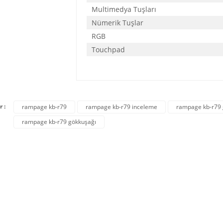
Multimedya Tuşları
Nümerik Tuşlar
RGB
Touchpad
r :
rampage kb-r79
rampage kb-r79 inceleme
rampage kb-r79 
rampage kb-r79 gökkuşağı