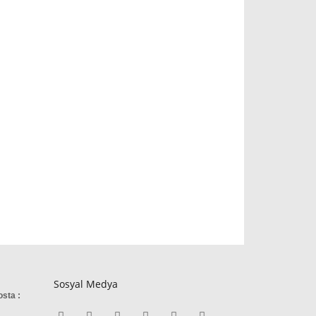
Sosyal Medya
osta :