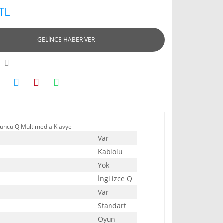
TL
GELİNCE HABER VER
uncu Q Multimedia Klavye
Var
Kablolu
Yok
İngilizce Q
Var
Standart
Oyun