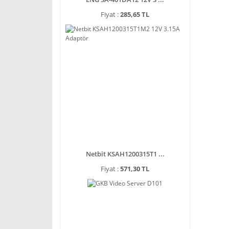
Fiyat :
285,65 TL
Netbit KSAH1200315T1 ...
Fiyat :
571,30 TL