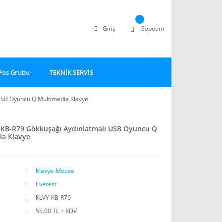
Giriş
Sepetim
Pos Grubu
TEKNİK SERVİS
SB Oyuncu Q Multimedia Klavye
KB-R79 Gökkuşağı Aydınlatmalı USB Oyuncu Q
ia Klavye
Klavye-Mouse
Everest
KLVY-KB-R79
55,00 TL + KDV