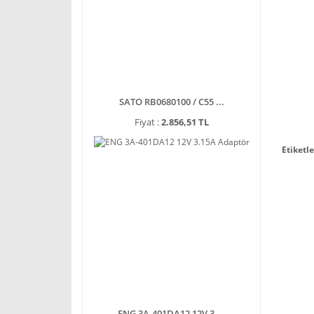
SATO RB0680100 / C55 ...
Fiyat :
2.856,51 TL
Etiketle
ENG 3A-401DA12 12V 3 ...