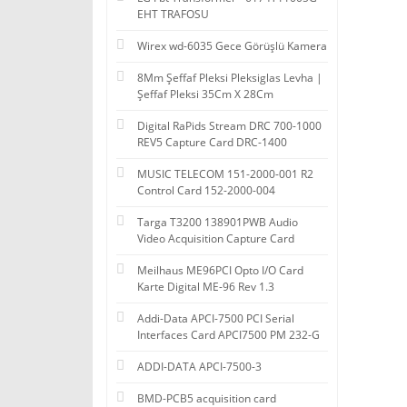
EHT TRAFOSU
Wirex wd-6035 Gece Görüşlü Kamera
8Mm Şeffaf Pleksi Pleksiglas Levha |
Şeffaf Pleksi 35Cm X 28Cm
Digital RaPids Stream DRC 700-1000
REV5 Capture Card DRC-1400
MUSIC TELECOM 151-2000-001 R2
Control Card 152-2000-004
Targa T3200 138901PWB Audio
Video Acquisition Capture Card
Meilhaus ME96PCI Opto I/O Card
Karte Digital ME-96 Rev 1.3
Addi-Data APCI-7500 PCI Serial
Interfaces Card APCI7500 PM 232-G
ADDI-DATA APCI-7500-3
BMD-PCB5 acquisition card