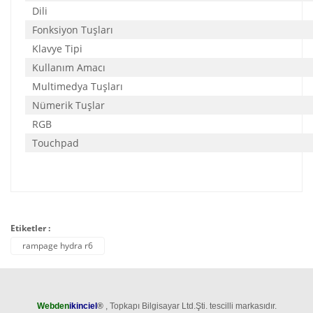
Dili
Fonksiyon Tuşları
Klavye Tipi
Kullanım Amacı
Multimedya Tuşları
Nümerik Tuşlar
RGB
Touchpad
Etiketler :
rampage hydra r6
Webden
ikinciel
®
, Topkapı Bilgisayar Ltd.Şti. tescilli markasıdır.