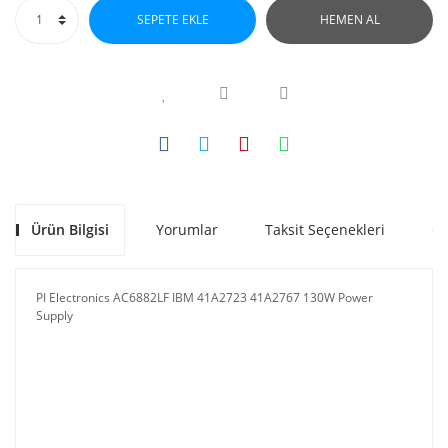
SEPETE EKLE
HEMEN AL
Ürün Bilgisi
Yorumlar
Taksit Seçenekleri
Ön
PI Electronics AC6882LF IBM 41A2723 41A2767 130W Power
Supply