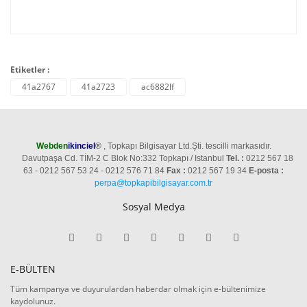
Etiketler :
41a2767
41a2723
ac6882lf
Webden
ikinciel
®
, Topkapı Bilgisayar Ltd.Şti. tescilli markasıdır.
Davutpaşa Cd. TİM-2 C Blok No:332 Topkapı / Istanbul
Tel. :
0212 567 18
63 - 0212 567 53 24 - 0212 576 71 84
Fax :
0212 567 19 34
E-posta :
perpa@topkapibilgisayar.com.tr
Sosyal Medya
E-BÜLTEN
Tüm kampanya ve duyurulardan haberdar olmak için e-bültenimize
kaydolunuz.