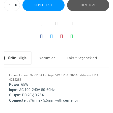
SEPETE EKLE
HEMEN AL
Ürün Bilgisi
Yorumlar
Taksit Seçenekleri
Ön
Orjinal Lenovo 92P1154 Laptop 65W 3.25A 20V AC Adapter FRU
42T5283
Power
: 65W
Input
: AC 100-240V, 50-60Hz
Output
: DC 20V, 3.25A
Connecter
: 7.9mm x 5.5mm with center pin