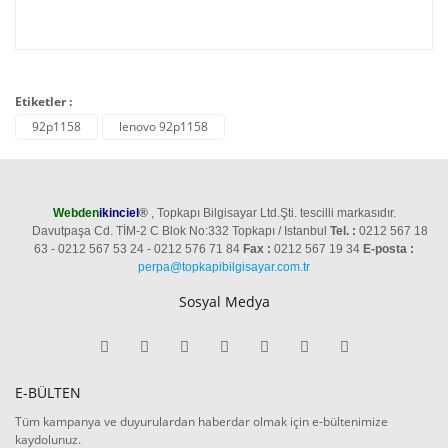
Etiketler :
92p1158
lenovo 92p1158
Webden
ikinciel
®
, Topkapı Bilgisayar Ltd.Şti. tescilli markasıdır.
Davutpaşa Cd. TİM-2 C Blok No:332 Topkapı / Istanbul
Tel. :
0212 567 18
63 - 0212 567 53 24 - 0212 576 71 84
Fax :
0212 567 19 34
E-posta :
perpa@topkapibilgisayar.com.tr
Sosyal Medya
E-BÜLTEN
Tüm kampanya ve duyurulardan haberdar olmak için e-bültenimize
kaydolunuz.