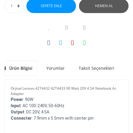
SEPETE EKLE
HEMEN AL
Ürün Bilgisi
Yorumlar
Taksit Seçenekleri
Ön
Orjinal Lenovo 42T4432 42T4433 90 Watt 20V 4.5A Notebook Ac
Adapter
Power
: 90W
Input
: AC 100-240V, 50-60Hz
Output
: DC 20V, 4.5A
Connecter
: 7.9mm x 5.5mm with center pin