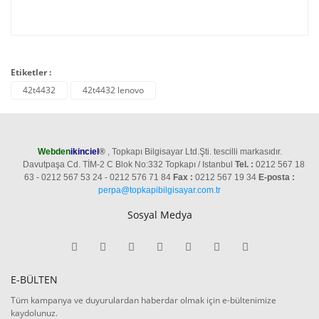
Etiketler :
42t4432
42t4432 lenovo
Webden
ikinciel
®
, Topkapı Bilgisayar Ltd.Şti. tescilli markasıdır.
Davutpaşa Cd. TİM-2 C Blok No:332 Topkapı / Istanbul
Tel. :
0212 567 18
63 - 0212 567 53 24 - 0212 576 71 84
Fax :
0212 567 19 34
E-posta :
perpa@topkapibilgisayar.com.tr
Sosyal Medya
E-BÜLTEN
Tüm kampanya ve duyurulardan haberdar olmak için e-bültenimize
kaydolunuz.