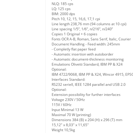
NLQ: 185 cps
LQ: 125 cps
BIM: 2000 dps
Pitch 10, 12, 15, 16,6, 17,1 cpi
Line length 238,76 mm (94 columns at 10 cpi)
Line spacing 1/5”, 1/6”, n/216”, n/240”
Copies 1 Original + 6 copies
Fonts OCR A-B, Roman, Sans Serif, Italic, Courier
Document Handling - Feed width: 245mm
- Completly flat paper feed
- Automatic insertion with autoborder
- Automatic document-thickness monitoring
Emulations Olivetti Standard, IBM PP & X24
Optional:
IBM 4722/9068, IBM PP & X24, Wincor 4915, EPS
Interfaces Standard:
RS232 seriell, IEEE 1284 parallel and USB 2.0
Optional:
Extension possibility for further interfaces
Voltage 230V / 50Hz
115V / 60Hz
Input Minimal 13 W
Maximal 70 W (printing)
Dimensions 384 (B) x 204 (H) x 296 (T) mm
15,12" x 8,03" x 11,65"
Weight 10,5kg