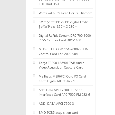
EHT TRAFOSU
Wirex wd-6035 Gece Görüşlü Kamera
8Mm Şeffaf Pleksi Pleksiglas Levha |
Şeffaf Pleksi 35Cm X 28Cm
Digital RaPids Stream DRC 700-1000
REV5 Capture Card DRC-1400
MUSIC TELECOM 151-2000-001 R2
Control Card 152-2000-004
Targa T3200 138901PWB Audio
Video Acquisition Capture Card
Meilhaus ME96PCI Opto I/O Card
Karte Digital ME-96 Rev 1.3
Addi-Data APCI-7500 PCI Serial
Interfaces Card APCI7500 PM 232-G
ADDI-DATA APCI-7500-3
BMD-PCB5 acquisition card