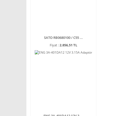
SATO RB0680100 / C55 ...
Fiyat :
2.856,51 TL
ENG 3A-401DA12 12V 3 ...