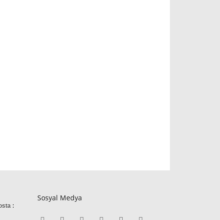
Sosyal Medya
osta :