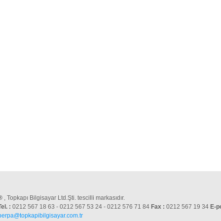
®
, Topkapı Bilgisayar Ltd.Şti. tescilli markasıdır.
Tel. :
0212 567 18 63 - 0212 567 53 24 - 0212 576 71 84
Fax :
0212 567 19 34
E-p
perpa@topkapibilgisayar.com.tr