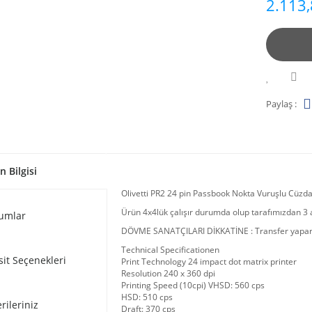
2.113,
Paylaş :
n Bilgisi
Olivetti PR2 24 pin Passbook Nokta Vuruşlu Cüzda
Ürün 4x4lük çalışır durumda olup tarafımızdan 3 ay
umlar
DÖVME SANATÇILARI DİKKATİNE : Transfer yaparken
Technical Specificationen
sit Seçenekleri
Print Technology 24 impact dot matrix printer
Resolution 240 x 360 dpi
Printing Speed (10cpi) VHSD: 560 cps
HSD: 510 cps
rileriniz
Draft: 370 cps