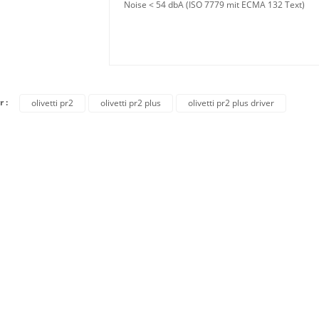
Noise < 54 dbA (ISO 7779 mit ECMA 132 Text)
r :
olivetti pr2
olivetti pr2 plus
olivetti pr2 plus driver