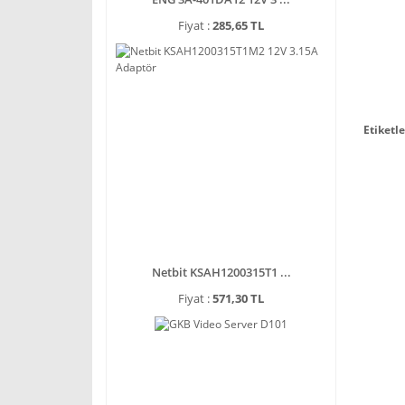
Fiyat :
285,65 TL
Etiketle
Netbit KSAH1200315T1 ...
Fiyat :
571,30 TL