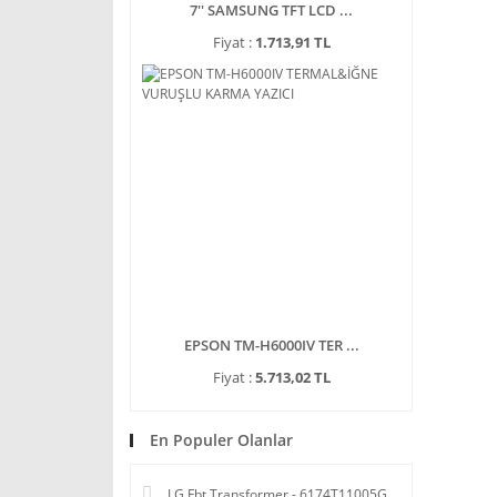
7'' SAMSUNG TFT LCD ...
Fiyat :
1.713,91 TL
EPSON TM-H6000IV TER ...
Fiyat :
5.713,02 TL
En Populer Olanlar
LG Fbt Transformer - 6174T11005G