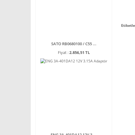
Etiketle
SATO RB0680100 / C55 ...
Fiyat :
2.856,51 TL
ENG 3A-401DA12 12V 3 ...