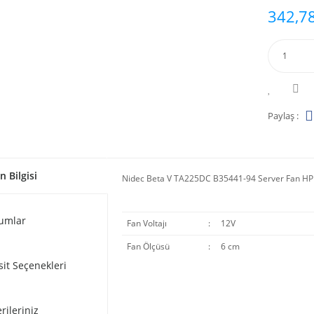
342,78
Paylaş :
n Bilgisi
Nidec Beta V TA225DC B35441-94 Server Fan HP
umlar
Fan Voltajı
:
12V
Fan Ölçüsü
:
6 cm
sit Seçenekleri
rileriniz