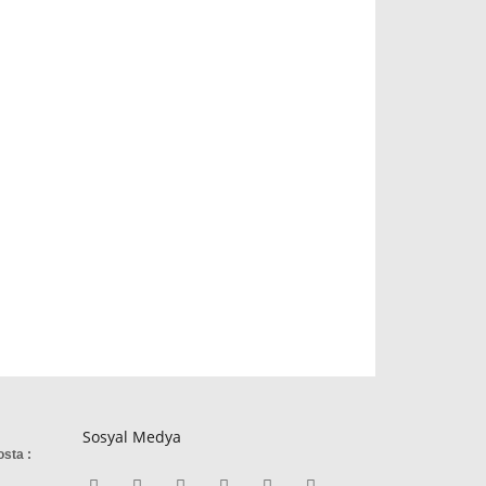
Sosyal Medya
osta :