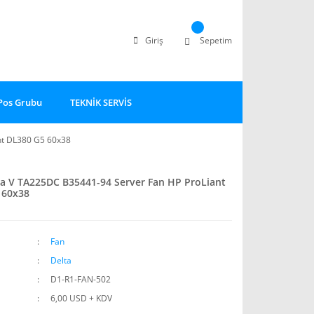
Giriş
Sepetim
Pos Grubu
TEKNİK SERVİS
nt DL380 G5 60x38
a V TA225DC B35441-94 Server Fan HP ProLiant
 60x38
Fan
Delta
D1-R1-FAN-502
6,00 USD + KDV