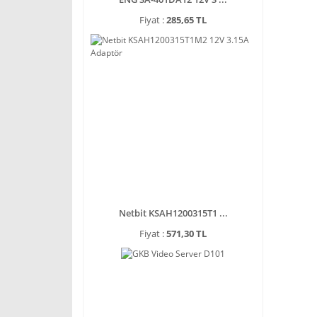
Fiyat :
285,65 TL
Netbit KSAH1200315T1 ...
Fiyat :
571,30 TL