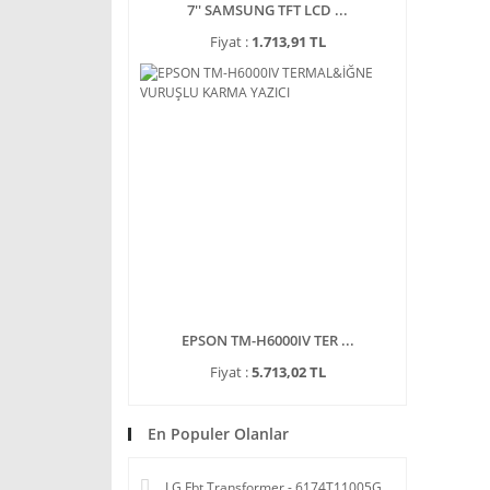
7'' SAMSUNG TFT LCD ...
Fiyat :
1.713,91 TL
EPSON TM-H6000IV TER ...
Fiyat :
5.713,02 TL
En Populer Olanlar
LG Fbt Transformer - 6174T11005G