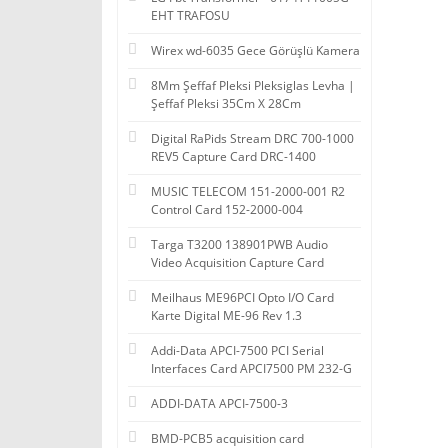
EHT TRAFOSU
Wirex wd-6035 Gece Görüşlü Kamera
8Mm Şeffaf Pleksi Pleksiglas Levha |
Şeffaf Pleksi 35Cm X 28Cm
Digital RaPids Stream DRC 700-1000
REV5 Capture Card DRC-1400
MUSIC TELECOM 151-2000-001 R2
Control Card 152-2000-004
Targa T3200 138901PWB Audio
Video Acquisition Capture Card
Meilhaus ME96PCI Opto I/O Card
Karte Digital ME-96 Rev 1.3
Addi-Data APCI-7500 PCI Serial
Interfaces Card APCI7500 PM 232-G
ADDI-DATA APCI-7500-3
BMD-PCB5 acquisition card