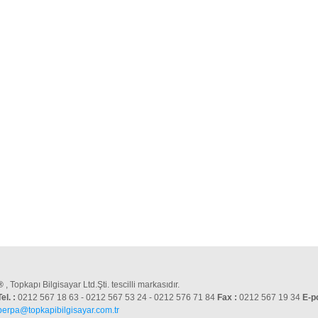
®
, Topkapı Bilgisayar Ltd.Şti. tescilli markasıdır.
Tel. :
0212 567 18 63 - 0212 567 53 24 - 0212 576 71 84
Fax :
0212 567 19 34
E-p
perpa@topkapibilgisayar.com.tr