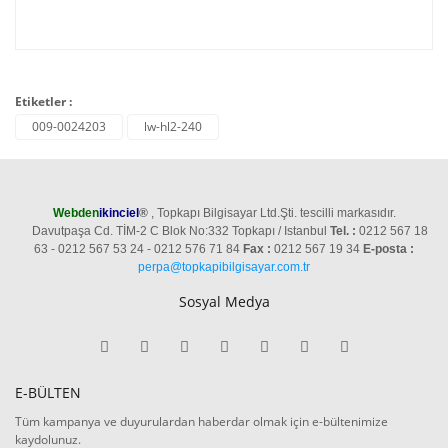
Etiketler :
009-0024203
lw-hl2-240
Webden
ikinciel
®
, Topkapı Bilgisayar Ltd.Şti. tescilli markasıdır.
Davutpaşa Cd. TİM-2 C Blok No:332 Topkapı / Istanbul
Tel. :
0212 567 18
63 - 0212 567 53 24 - 0212 576 71 84
Fax :
0212 567 19 34
E-posta :
perpa@topkapibilgisayar.com.tr
Sosyal Medya
E-BÜLTEN
Tüm kampanya ve duyurulardan haberdar olmak için e-bültenimize
kaydolunuz.