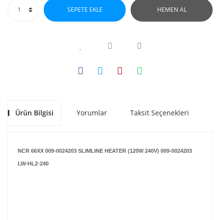
SEPETE EKLE
HEMEN AL
Ürün Bilgisi
Yorumlar
Taksit Seçenekleri
Ön
NCR 66XX 009-0024203 SLIMLINE HEATER (120W 240V) 009-0024203
LW-HL2-240