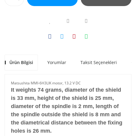
Ürün Bilgisi
Yorumlar
Taksit Seçenekleri
Ön
Matsushita MMI-6H3LIK motor, 13.2 V DC
It weights 74 grams, diameter of the shield
is 33 mm, height of the shield is 25 mm,
diameter of the spindle is 2 mm, length of
the spindle outside the shield is 8 mm and
the diametrical distance between the fixing
holes is 26 mm.