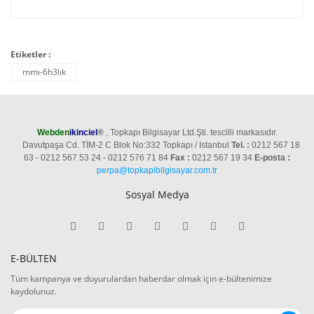
Etiketler :
mmı-6h3lık
Webden
ikinciel
®
, Topkapı Bilgisayar Ltd.Şti. tescilli markasıdır.
Davutpaşa Cd. TİM-2 C Blok No:332 Topkapı / Istanbul
Tel. :
0212 567 18
63 - 0212 567 53 24 - 0212 576 71 84
Fax :
0212 567 19 34
E-posta :
perpa@topkapibilgisayar.com.tr
Sosyal Medya
E-BÜLTEN
Tüm kampanya ve duyurulardan haberdar olmak için e-bültenimize
kaydolunuz.