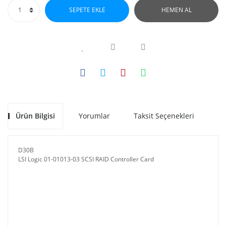
SEPETE EKLE
HEMEN AL
Ürün Bilgisi
Yorumlar
Taksit Seçenekleri
Ön
D30B
LSI Logic 01-01013-03 SCSI RAID Controller Card