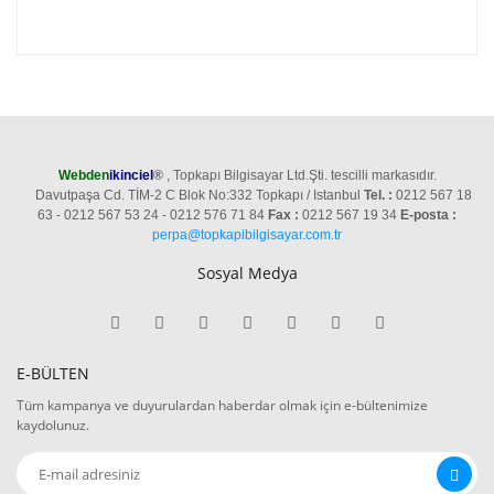
Webden
ikinciel
®
, Topkapı Bilgisayar Ltd.Şti. tescilli markasıdır.
Davutpaşa Cd. TİM-2 C Blok No:332 Topkapı / Istanbul
Tel. :
0212 567 18
63 - 0212 567 53 24 - 0212 576 71 84
Fax :
0212 567 19 34
E-posta :
perpa@topkapibilgisayar.com.tr
Sosyal Medya
E-BÜLTEN
Tüm kampanya ve duyurulardan haberdar olmak için e-bültenimize
kaydolunuz.