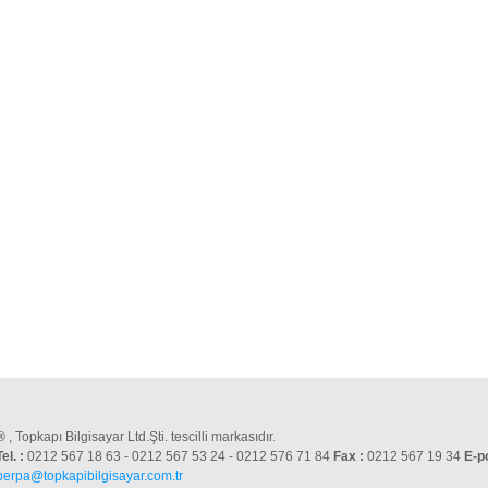
®
, Topkapı Bilgisayar Ltd.Şti. tescilli markasıdır.
Tel. :
0212 567 18 63 - 0212 567 53 24 - 0212 576 71 84
Fax :
0212 567 19 34
E-p
perpa@topkapibilgisayar.com.tr