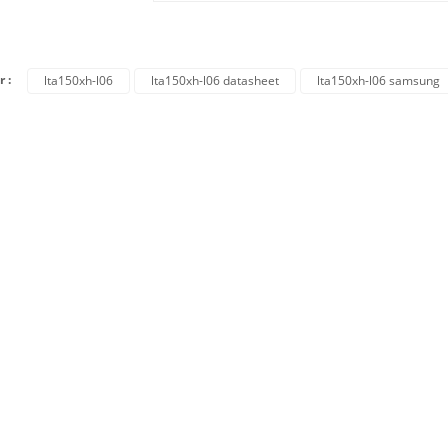
r :
lta150xh-l06
lta150xh-l06 datasheet
lta150xh-l06 samsung