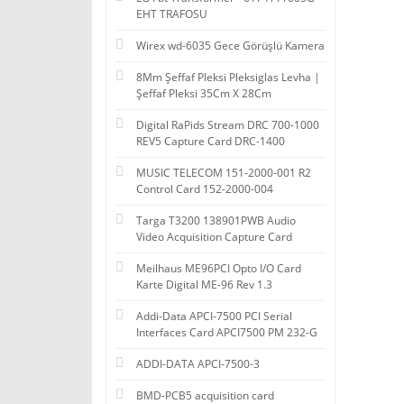
EHT TRAFOSU
Wirex wd-6035 Gece Görüşlü Kamera
8Mm Şeffaf Pleksi Pleksiglas Levha |
Şeffaf Pleksi 35Cm X 28Cm
Digital RaPids Stream DRC 700-1000
REV5 Capture Card DRC-1400
MUSIC TELECOM 151-2000-001 R2
Control Card 152-2000-004
Targa T3200 138901PWB Audio
Video Acquisition Capture Card
Meilhaus ME96PCI Opto I/O Card
Karte Digital ME-96 Rev 1.3
Addi-Data APCI-7500 PCI Serial
Interfaces Card APCI7500 PM 232-G
ADDI-DATA APCI-7500-3
BMD-PCB5 acquisition card