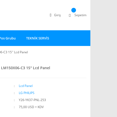
Giriş
Sepetim
Pos Grubu
TEKNİK SERVİS
6-C3 15'' Lcd Panel
s LM150X06-C3 15'' Lcd Panel
Lcd Panel
LG PHILIPS
Y26-YK37-PNL-253
75,00 USD + KDV