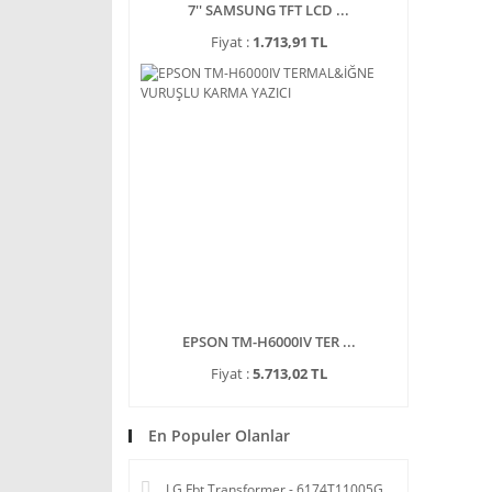
7'' SAMSUNG TFT LCD ...
Fiyat :
1.713,91 TL
EPSON TM-H6000IV TER ...
Fiyat :
5.713,02 TL
En Populer Olanlar
LG Fbt Transformer - 6174T11005G