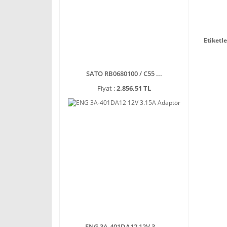
Etiketle
SATO RB0680100 / C55 ...
Fiyat :
2.856,51 TL
ENG 3A-401DA12 12V 3 ...