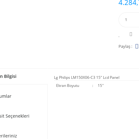
4.284,
Paylaş :
n Bilgisi
Lg Philips LM150X06-C3 15" Lcd Panel
Ekran Boyutu
:
15''
umlar
sit Seçenekleri
rileriniz