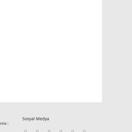
Sosyal Medya
osta :