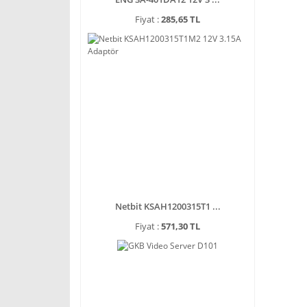
Fiyat :
285,65 TL
Netbit KSAH1200315T1 ...
Fiyat :
571,30 TL