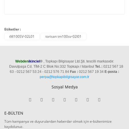
Etiketler :
tM100SV-02L01
torisan tm100sv-02l01
Webden
ikinciel
®
, Topkapı Bilgisayar Ltd.Şti. tescilli markasıdır.
Davutpaşa Cd. TİM-2 C Blok No:332 Topkapı / Istanbul
Tel. :
0212 567 18
63 - 0212 567 53 24 - 0212 576 71 84
Fax :
0212 567 19 34
E-posta :
perpa@topkapibilgisayar.com.tr
Sosyal Medya
E-BÜLTEN
Tüm kampanya ve duyurulardan haberdar olmak için e-bültenimize
kaydolunuz.