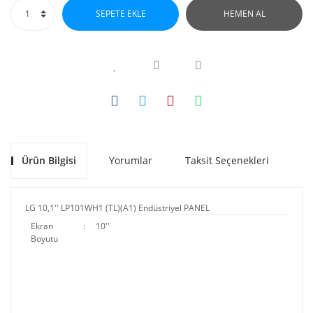
SEPETE EKLE
HEMEN AL
Ürün Bilgisi
Yorumlar
Taksit Seçenekleri
Ön
LG 10,1'' LP101WH1 (TL)(A1) Endüstriyel PANEL
Ekran
:
10''
Boyutu