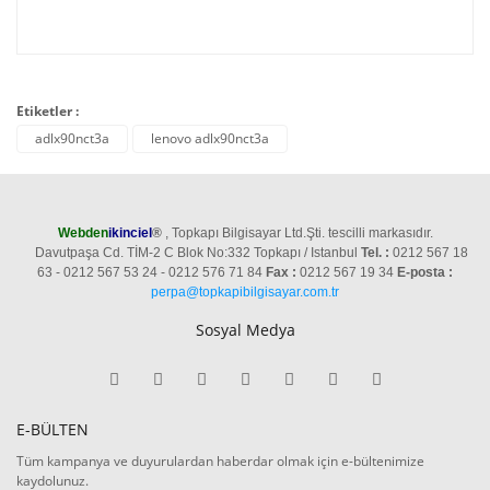
Etiketler :
adlx90nct3a
lenovo adlx90nct3a
Webden
ikinciel
®
, Topkapı Bilgisayar Ltd.Şti. tescilli markasıdır.
Davutpaşa Cd. TİM-2 C Blok No:332 Topkapı / Istanbul
Tel. :
0212 567 18
63 - 0212 567 53 24 - 0212 576 71 84
Fax :
0212 567 19 34
E-posta :
perpa@topkapibilgisayar.com.tr
Sosyal Medya
E-BÜLTEN
Tüm kampanya ve duyurulardan haberdar olmak için e-bültenimize
kaydolunuz.