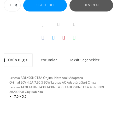
SEPETE EKLE
HEMEN AL
Ürün Bilgisi
Yorumlar
Taksit Seçenekleri
Ön
Lenovo ADLX90NCT3A Orijinal Notebook Adaptörü
Orijinal 20V 4.5A 7.95.5 90W Laptop AC Adaptörü Şarj Cihazı
Lenovo T420 T420s T430 T430s T430U ADLX90NCT3 A 45 N0309
36200298 Güç Kablosu
7.9 * 5.5