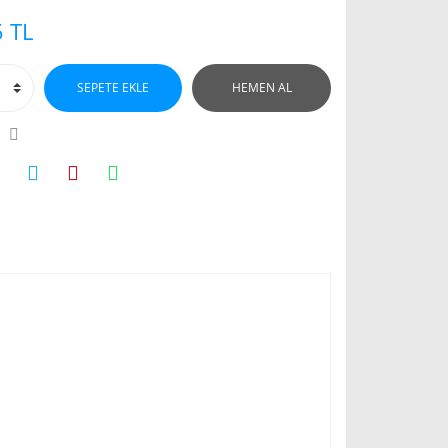
 TL
SEPETE EKLE
HEMEN AL
SAMSUNG TFT LCD ...
EPSON TM-H6000IV TER ...
iyat :
1.713,28 TL
Fiyat :
5.710,93 TL