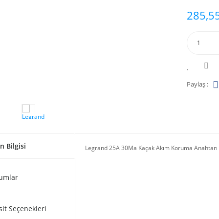
285,55
Paylaş :
n Bilgisi
Legrand 25A 30Ma Kaçak Akım Koruma Anahtarı
KSAH1200315T1 ...
GKB Video Server D10 ...
7'' 
umlar
at :
571,09 TL
Fiyat :
1.142,19 TL
F
sit Seçenekleri