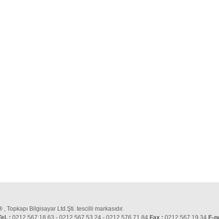
®
, Topkapı Bilgisayar Ltd.Şti. tescilli markasıdır.
Tel. :
0212 567 18 63 - 0212 567 53 24 - 0212 576 71 84
Fax :
0212 567 19 34
E-p