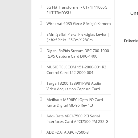
LG Fbt Transformer - 6174T11005G
EHT TRAFOSU
Öne
Wirex wd-6035 Gece Görüşlü Kamera
8Mm Şeffaf Pleksi Pleksiglas Levha |
Şeffaf Pleksi 35Cm X 28Cm
Etiketle
Digital RaPids Stream DRC 700-1000
REV5 Capture Card DRC-1400
MUSIC TELECOM 151-2000-001 R2
Control Card 152-2000-004
Targa T3200 138901PWB Audio
Video Acquisition Capture Card
Meilhaus ME96PCI Opto I/O Card
Karte Digital ME-96 Rev 1.3
Addi-Data APCI-7500 PCI Serial
Interfaces Card APCI7500 PM 232-G
ADDI-DATA APCI-7500-3