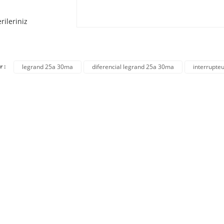
rileriniz
r :
legrand 25a 30ma
diferencial legrand 25a 30ma
interrupte