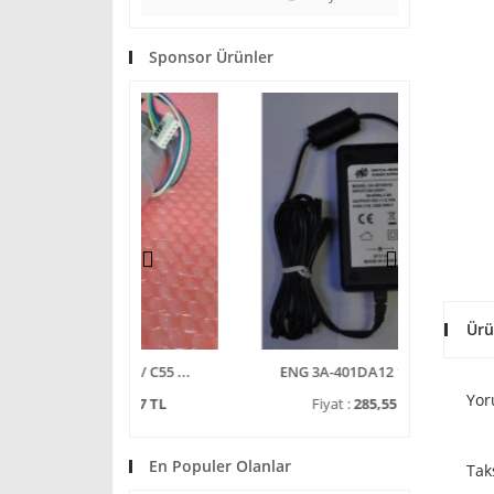
Sponsor Ürünler
Ürü
0100 / C55 ...
ENG 3A-401DA12 12V 3 ...
Netbit 
Yor
2.855,47 TL
Fiyat :
285,55 TL
Fiy
En Populer Olanlar
Tak