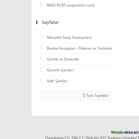
BMD-PCB5 acquisition card
Sayfalar
Mesafeli Satış Sözleşmesi
Banka Hesapları - Ödeme ve Teslimat
Gizlilik ve Güvenlik
Garanti Şartları
İade Şartları
Tüm Sayfalar
Webden
ikinciel
Davutpaşa Cd. TİM-2 C Blok No:332 Topkapı / Istanbul