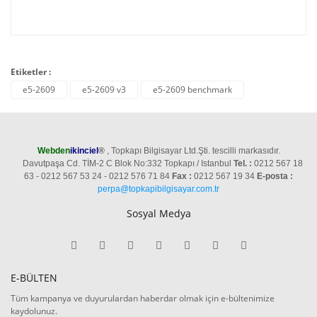
Etiketler :
e5-2609
e5-2609 v3
e5-2609 benchmark
Webden
ikinciel
®
, Topkapı Bilgisayar Ltd.Şti. tescilli markasıdır.
Davutpaşa Cd. TİM-2 C Blok No:332 Topkapı / Istanbul
Tel. :
0212 567 18
63 - 0212 567 53 24 - 0212 576 71 84
Fax :
0212 567 19 34
E-posta :
perpa@topkapibilgisayar.com.tr
Sosyal Medya
E-BÜLTEN
Tüm kampanya ve duyurulardan haberdar olmak için e-bültenimize
kaydolunuz.