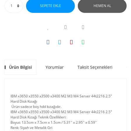
SEPETE EKLE
HEMEN AL
Ürün Bilgisi
Yorumlar
Taksit Seçenekleri
Ön
IBM x3650 x3550 x3500 x3400 M2 M3 M4 Server 44t2216 2.5"
Hard Disk Kızağı
Ürün sadece boş hdd kızağıdır.
IBM x3650 x3550 x3500 x3400 M2 M3 M4 Server 44t2216 2.5"
Hard Disk Kızağı Teknik Özellikleri:
Boyut: 13.5cm x 7.5cm x 1.5cm / 5.31'' x 2.95'' x 0.59''
Renk: Siyah ve Metalik Gri