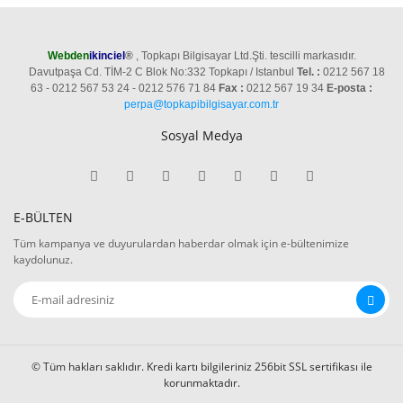
Webden
ikinciel
®
, Topkapı Bilgisayar Ltd.Şti. tescilli markasıdır.
Davutpaşa Cd. TİM-2 C Blok No:332 Topkapı / Istanbul
Tel. :
0212 567 18
63 - 0212 567 53 24 - 0212 576 71 84
Fax :
0212 567 19 34
E-posta :
perpa@topkapibilgisayar.com.tr
Sosyal Medya
E-BÜLTEN
Tüm kampanya ve duyurulardan haberdar olmak için e-bültenimize
kaydolunuz.
© Tüm hakları saklıdır. Kredi kartı bilgileriniz 256bit SSL sertifikası ile
korunmaktadır.