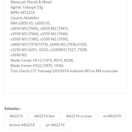
Materyal: Plastik & Metal
Ağırlık: Yaklaşık 53g
MPN: 44T2216
Uyumlu Modeller
IBM x3850 X5, x3950 X5,
x3650 M3 (7945), x3650 M2 (7947),
x3550 M3 (7944), x3550 M2 (7946),
x3500 M3 (7380), x3500 M2 (7839),
x3400 M3 (7378/7379), x3400 M2 (7836,4193),
x3250 M3 (4251, 4252), x3200M3 (7327, 7328)
x3690 M2
Blade Center HS12 (1916, 8014, 8028)
Blade Center HS22 (7870, 1936)
Tüm xSerisi 2.5" hotswap SAS/SATA kullanan M3 ve M4 sunucular
Etiketler :
44t2216
44t2216 ibm
44t2216 screws
ot-44t2216
lenovo 44t2216
pn 44t2216