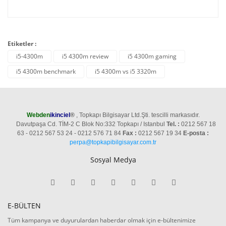
Etiketler :
i5-4300m
i5 4300m review
i5 4300m gaming
i5 4300m benchmark
i5 4300m vs i5 3320m
Webden
ikinciel
®
, Topkapı Bilgisayar Ltd.Şti. tescilli markasıdır.
Davutpaşa Cd. TİM-2 C Blok No:332 Topkapı / Istanbul
Tel. :
0212 567 18
63 - 0212 567 53 24 - 0212 576 71 84
Fax :
0212 567 19 34
E-posta :
perpa@topkapibilgisayar.com.tr
Sosyal Medya
E-BÜLTEN
Tüm kampanya ve duyurulardan haberdar olmak için e-bültenimize