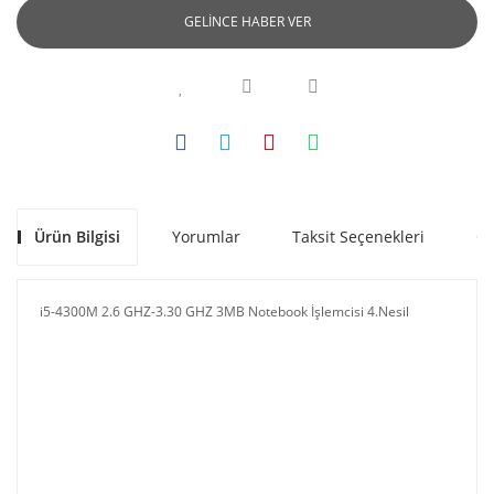
GELİNCE HABER VER
Ürün Bilgisi
Yorumlar
Taksit Seçenekleri
Ön
i5-4300M 2.6 GHZ-3.30 GHZ 3MB Notebook İşlemcisi 4.Nesil