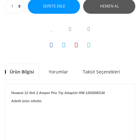
SEPETE EKLE
HEMEN AL
Ürün Bilgisi
Yorumlar
Taksit Seçenekleri
Ön
Huawei 12 Volt 2 Amper Priz Tip Adaptör HW-120200EGM
Adetli ürün sıfırdır.