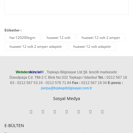
Etiketler :
hw-120200egm
huawei 12 volt
huawei 12 volt 2 amper
huawei 12 volt 2 amper adaptör
huawei 12 volt adaptör
Webden
ikinciel
®
, Topkapı Bilgisayar Ltd.Şti. tescilli markasıdır.
Davutpaşa Cd. TİM-2 C Blok No:332 Topkapı / Istanbul
Tel. :
0212 567 18
63 - 0212 567 53 24 - 0212 576 71 84
Fax :
0212 567 19 34
E-posta :
perpa@topkapibilgisayar.com.tr
Sosyal Medya
E-BÜLTEN