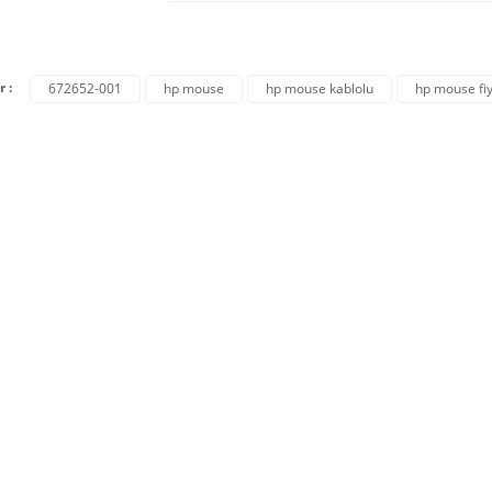
r :
672652-001
hp mouse
hp mouse kablolu
hp mouse fiy