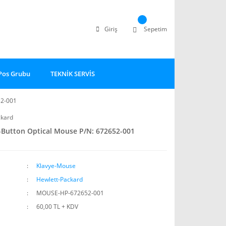
Giriş
Sepetim
Pos Grubu
TEKNİK SERVİS
52-001
ckard
-Button Optical Mouse P/N: 672652-001
Klavye-Mouse
Hewlett-Packard
MOUSE-HP-672652-001
60,00 TL + KDV