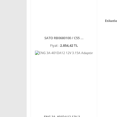
Etiketle
SATO RB0680100 / C55 ...
Fiyat :
2.854,42 TL
ENG 3A-401DA12 12V 3 ...