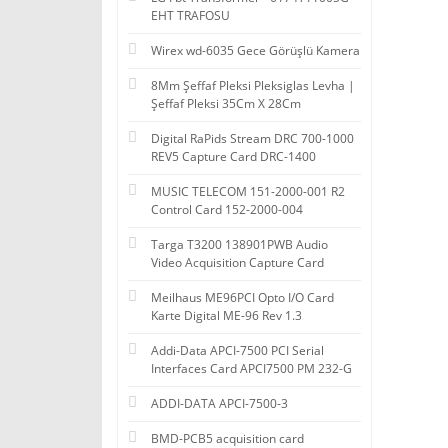
EHT TRAFOSU
Wirex wd-6035 Gece Görüşlü Kamera
8Mm Şeffaf Pleksi Pleksiglas Levha |
Şeffaf Pleksi 35Cm X 28Cm
Digital RaPids Stream DRC 700-1000
REV5 Capture Card DRC-1400
MUSIC TELECOM 151-2000-001 R2
Control Card 152-2000-004
Targa T3200 138901PWB Audio
Video Acquisition Capture Card
Meilhaus ME96PCI Opto I/O Card
Karte Digital ME-96 Rev 1.3
Addi-Data APCI-7500 PCI Serial
Interfaces Card APCI7500 PM 232-G
ADDI-DATA APCI-7500-3
BMD-PCB5 acquisition card