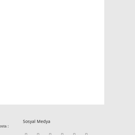
Sosyal Medya
osta :