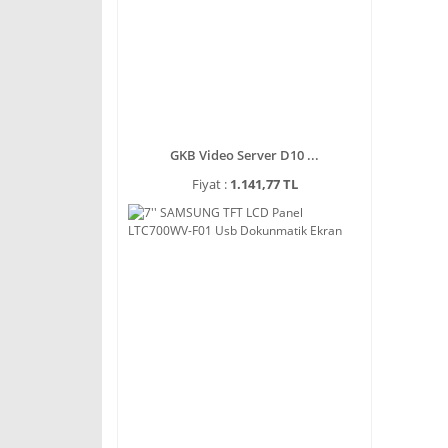
GKB Video Server D10 ...
Fiyat :
1.141,77 TL