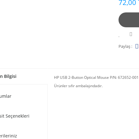
72,00 
Paylaş :
n Bilgisi
HP USB 2-Button Optical Mouse P/N: 672652-001
Ürünler sıfır ambalajındadır.
umlar
sit Seçenekleri
rileriniz