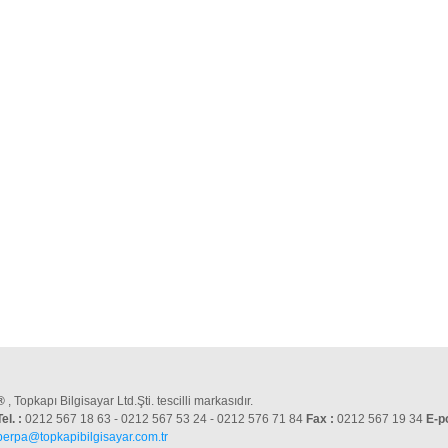
®
, Topkapı Bilgisayar Ltd.Şti. tescilli markasıdır.
Tel. :
0212 567 18 63 - 0212 567 53 24 - 0212 576 71 84
Fax :
0212 567 19 34
E-p
perpa@topkapibilgisayar.com.tr