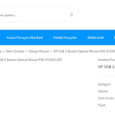
Yazıcı/Tarayıcı/Barkod
Yedek Parçalar
Elektronik
a
Oem Ürünler
Klavye-Mouse
HP USB 2-Button Optical Mouse P/N: 6726
Hewlett-Pa
HP USB 2
Kategori
Marka
Stok Kodu
Fiyat