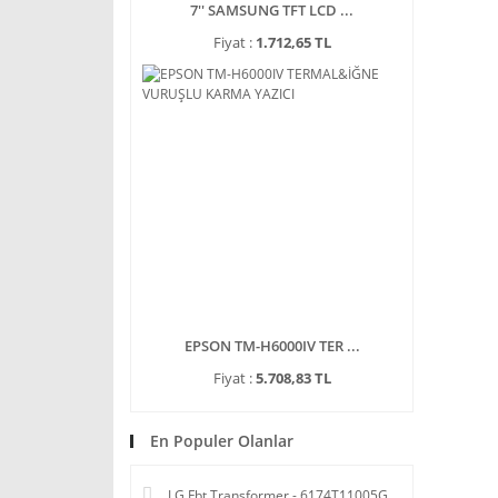
7'' SAMSUNG TFT LCD ...
Fiyat :
1.712,65 TL
EPSON TM-H6000IV TER ...
Fiyat :
5.708,83 TL
En Populer Olanlar
LG Fbt Transformer - 6174T11005G