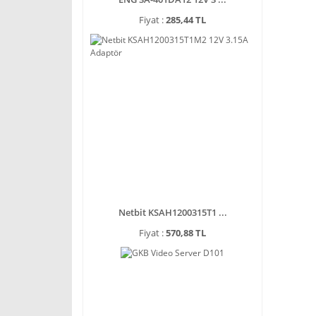
Fiyat :
285,44 TL
Netbit KSAH1200315T1 ...
Fiyat :
570,88 TL