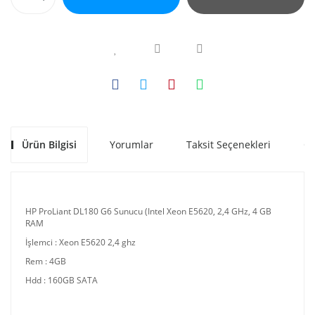
Ürün Bilgisi
Yorumlar
Taksit Seçenekleri
Ön
HP ProLiant DL180 G6 Sunucu (Intel Xeon E5620, 2,4 GHz, 4 GB
RAM
İşlemci : Xeon E5620 2,4 ghz
Rem : 4GB
Hdd : 160GB SATA