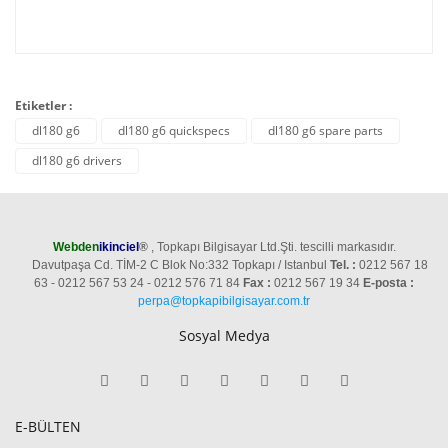
Etiketler :
dl180 g6
dl180 g6 quickspecs
dl180 g6 spare parts
dl180 g6 drivers
Webden
ikinciel
®
, Topkapı Bilgisayar Ltd.Şti. tescilli markasıdır.
Davutpaşa Cd. TİM-2 C Blok No:332 Topkapı / Istanbul
Tel. :
0212 567 18
63 - 0212 567 53 24 - 0212 576 71 84
Fax :
0212 567 19 34
E-posta :
perpa@topkapibilgisayar.com.tr
Sosyal Medya
E-BÜLTEN