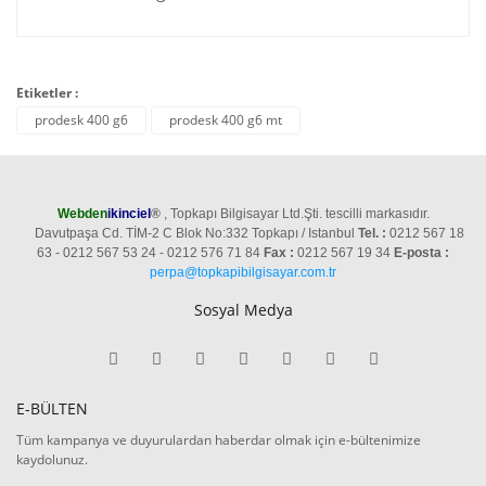
Etiketler :
prodesk 400 g6
prodesk 400 g6 mt
Webden
ikinciel
®
, Topkapı Bilgisayar Ltd.Şti. tescilli markasıdır.
Davutpaşa Cd. TİM-2 C Blok No:332 Topkapı / Istanbul
Tel. :
0212 567 18
63 - 0212 567 53 24 - 0212 576 71 84
Fax :
0212 567 19 34
E-posta :
perpa@topkapibilgisayar.com.tr
Sosyal Medya
E-BÜLTEN
Tüm kampanya ve duyurulardan haberdar olmak için e-bültenimize
kaydolunuz.