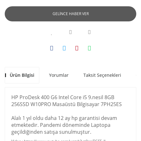
GELİNCE HABER VER
Ürün Bilgisi
Yorumlar
Taksit Seçenekleri
Ön
HP ProDesk 400 G6 Intel Core i5 9.nesil 8GB
256SSD W10PRO Masaüstü Bilgisayar 7PH25ES
Alalı 1 yıl oldu daha 12 ay hp garantisi devam
etmektedir. Pandemi döneminde Laptopa
geçildiğinden satışa sunulmuştur.