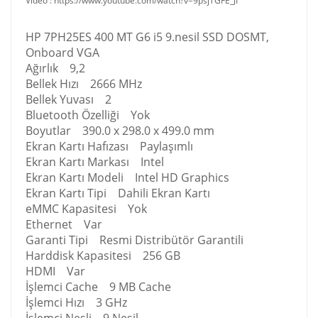
Video : https://www.youtube.com/watch?v=9psjTGFE_JI
HP 7PH25ES 400 MT G6 i5 9.nesil SSD DOSMT,
Onboard VGA
Ağırlık 9,2
Bellek Hızı 2666 MHz
Bellek Yuvası 2
Bluetooth Özelliği Yok
Boyutlar 390.0 x 298.0 x 499.0 mm
Ekran Kartı Hafızası Paylaşımlı
Ekran Kartı Markası Intel
Ekran Kartı Modeli Intel HD Graphics
Ekran Kartı Tipi Dahili Ekran Kartı
eMMC Kapasitesi Yok
Ethernet Var
Garanti Tipi Resmi Distribütör Garantili
Harddisk Kapasitesi 256 GB
HDMI Var
İşlemci Cache 9 MB Cache
İşlemci Hızı 3 GHz