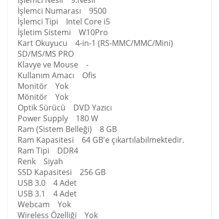
İşlemci Nesli 9.Nesil
İşlemci Numarası 9500
İşlemci Tipi Intel Core i5
İşletim Sistemi W10Pro
Kart Okuyucu 4-in-1 (RS-MMC/MMC/Mini)
SD/MS/MS PRO
Klavye ve Mouse -
Kullanım Amacı Ofis
Monitör Yok
Mönitör Yok
Optik Sürücü DVD Yazıcı
Power Supply 180 W
Ram (Sistem Belleği) 8 GB
Ram Kapasitesi 64 GB'e çıkartılabilmektedir.
Ram Tipi DDR4
Renk Siyah
SSD Kapasitesi 256 GB
USB 3.0 4 Adet
USB 3.1 4 Adet
Webcam Yok
Wireless Özelliği Yok