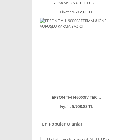
7'' SAMSUNG TFT LCD ...
Fiyat :
1.712,65 TL
EPSON TM-H6000IV TER ...
Fiyat :
5.708,83 TL
En Populer Olanlar
LG Fbt Transformer - 6174T11005G