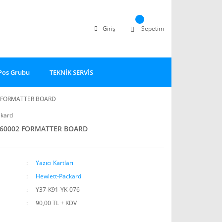
Giriş
Sepetim
Pos Grubu
TEKNİK SERVİS
2 FORMATTER BOARD
ckard
-60002 FORMATTER BOARD
Yazıcı Kartları
Hewlett-Packard
Y37-K91-YK-076
90,00 TL + KDV