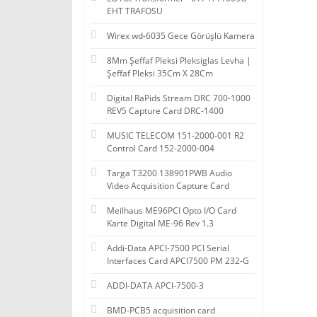
EHT TRAFOSU
Wirex wd-6035 Gece Görüşlü Kamera
8Mm Şeffaf Pleksi Pleksiglas Levha |
Şeffaf Pleksi 35Cm X 28Cm
Digital RaPids Stream DRC 700-1000
REV5 Capture Card DRC-1400
MUSIC TELECOM 151-2000-001 R2
Control Card 152-2000-004
Targa T3200 138901PWB Audio
Video Acquisition Capture Card
Meilhaus ME96PCI Opto I/O Card
Karte Digital ME-96 Rev 1.3
Addi-Data APCI-7500 PCI Serial
Interfaces Card APCI7500 PM 232-G
ADDI-DATA APCI-7500-3
BMD-PCB5 acquisition card