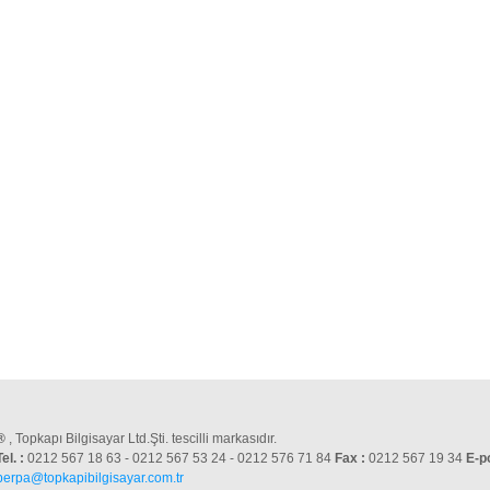
®
, Topkapı Bilgisayar Ltd.Şti. tescilli markasıdır.
Tel. :
0212 567 18 63 - 0212 567 53 24 - 0212 576 71 84
Fax :
0212 567 19 34
E-p
perpa@topkapibilgisayar.com.tr