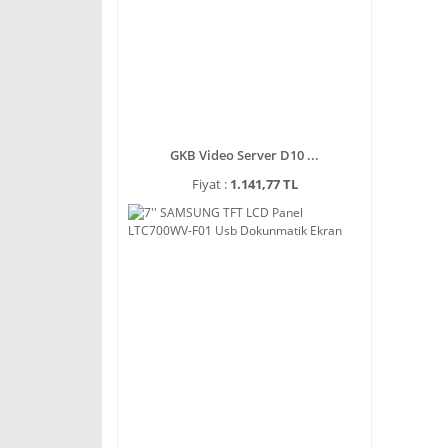
GKB Video Server D10 ...
Fiyat :
1.141,77 TL