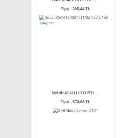
Fiyat :
285,44 TL
Netbit KSAH1200315T1 ...
Fiyat :
570,88 TL