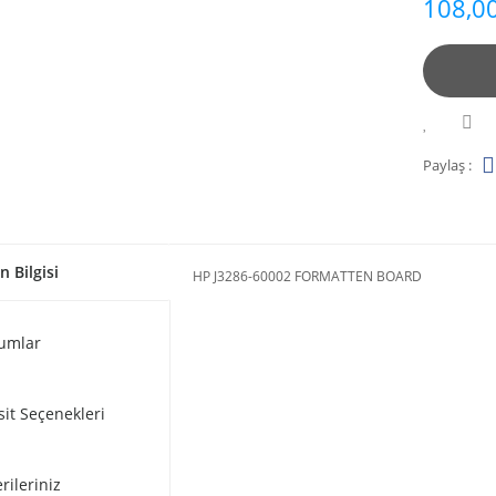
108,00
Paylaş :
n Bilgisi
HP J3286-60002 FORMATTEN BOARD
umlar
sit Seçenekleri
rileriniz