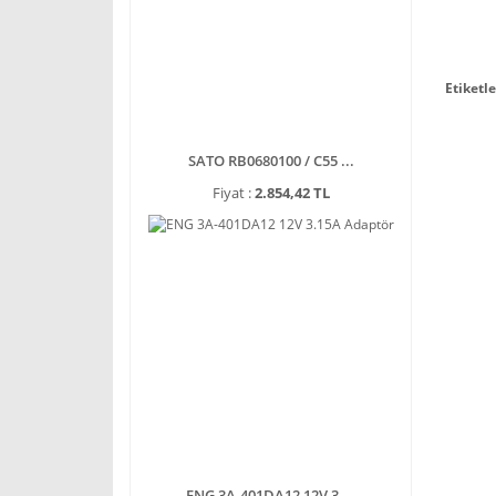
Etiketle
SATO RB0680100 / C55 ...
Fiyat :
2.854,42 TL
ENG 3A-401DA12 12V 3 ...