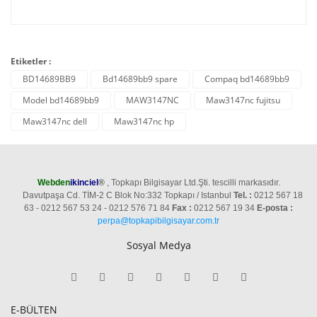
Etiketler :
BD14689BB9
Bd14689bb9 spare
Compaq bd14689bb9
Model bd14689bb9
MAW3147NC
Maw3147nc fujitsu
Maw3147nc dell
Maw3147nc hp
Webden
ikinciel
®
, Topkapı Bilgisayar Ltd.Şti. tescilli markasıdır.
Davutpaşa Cd. TİM-2 C Blok No:332 Topkapı / Istanbul
Tel. :
0212 567 18
63 - 0212 567 53 24 - 0212 576 71 84
Fax :
0212 567 19 34
E-posta :
perpa@topkapibilgisayar.com.tr
Sosyal Medya
E-BÜLTEN