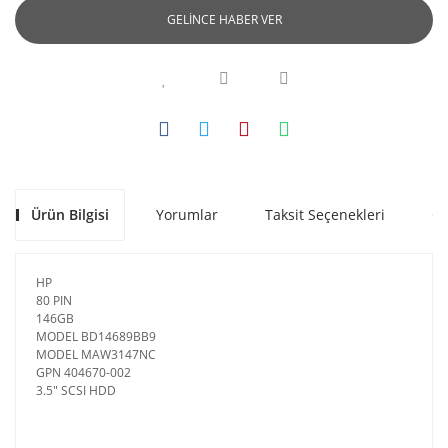
GELİNCE HABER VER
Ürün Bilgisi
Yorumlar
Taksit Seçenekleri
Ön
HP
80 PIN
146GB
MODEL BD14689BB9
MODEL MAW3147NC
GPN 404670-002
3.5" SCSI HDD