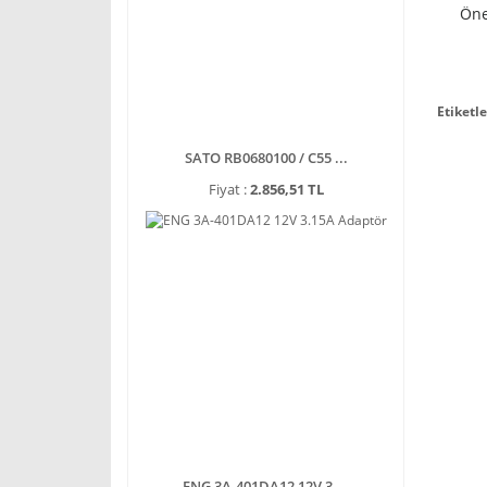
Öne
Etiketle
SATO RB0680100 / C55 ...
Fiyat :
2.856,51 TL
ENG 3A-401DA12 12V 3 ...