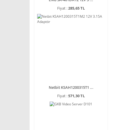
Fiyat :
285,65 TL
Netbit KSAH1200315T1 ...
Fiyat :
571,30 TL