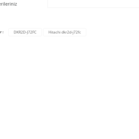
rileriniz
r :
DKR2D-J72FC
Hitachi dkr2d-j72fc