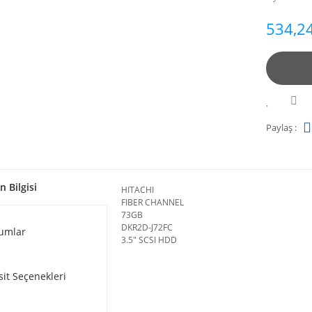
534,24
Paylaş :
n Bilgisi
HITACHI
FIBER CHANNEL
73GB
DKR2D-J72FC
umlar
3.5" SCSI HDD
sit Seçenekleri