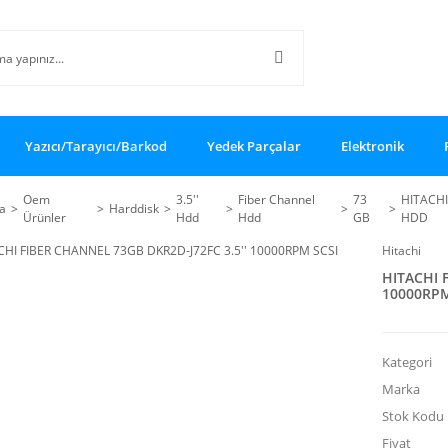
Yazıcı/Tarayıcı/Barkod
Yedek Parçalar
Elektronik
Oem
3.5''
Fiber Channel
73
HITACHI
a
Harddisk
Ürünler
Hdd
Hdd
GB
HDD
Hitachi
HITACHI 
10000RPM
Kategori
Marka
Stok Kodu
Fiyat