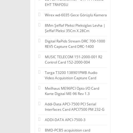
EHT TRAFOSU
Wirex wd-6035 Gece Görüşlü Kamera
8Mm Şeffaf Pleksi Pleksiglas Levha |
Şeffaf Pleksi 35Cm X 28Cm
Digital RaPids Stream DRC 700-1000
REV5 Capture Card DRC-1400
MUSIC TELECOM 151-2000-001 R2
Control Card 152-2000-004
Targa T3200 138901PWB Audio
Video Acquisition Capture Card
Meilhaus ME96PCI Opto I/O Card
Karte Digital ME-96 Rev 1.3
Addi-Data APCI-7500 PCI Serial
Interfaces Card APCI7500 PM 232-G
ADDI-DATA APCI-7500-3
BMD-PCB5 acquisition card