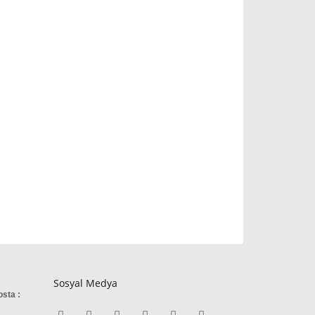
Sosyal Medya
osta :