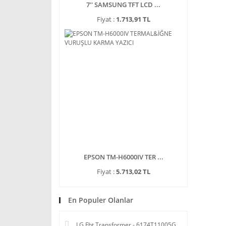
7'' SAMSUNG TFT LCD ...
Fiyat :
1.713,91 TL
EPSON TM-H6000IV TER ...
Fiyat :
5.713,02 TL
En Populer Olanlar
LG Fbt Transformer - 6174T11005G