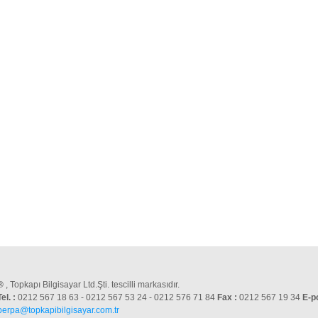
®
, Topkapı Bilgisayar Ltd.Şti. tescilli markasıdır.
Tel. :
0212 567 18 63 - 0212 567 53 24 - 0212 576 71 84
Fax :
0212 567 19 34
E-p
perpa@topkapibilgisayar.com.tr