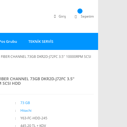
Giriş
Sepetim
Pos Grubu
TEKNİK SERVİS
 FIBER CHANNEL 73GB DKR2D-J72FC 3.5'' 10000RPM SCSI
FIBER CHANNEL 73GB DKR2D-J72FC 3.5''
 SCSI HDD
73 GB
Hitachi
Y63-FC-HDD-245
445,20 TL + KDV