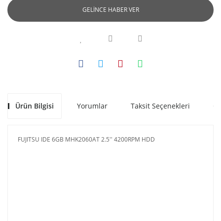
GELİNCE HABER VER
Ürün Bilgisi
Yorumlar
Taksit Seçenekleri
Ön
FUJITSU IDE 6GB MHK2060AT 2.5'' 4200RPM HDD