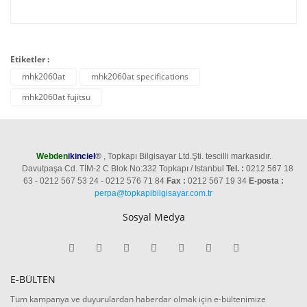
Etiketler :
mhk2060at
mhk2060at specifications
mhk2060at fujitsu
Webden
ikinciel
®
, Topkapı Bilgisayar Ltd.Şti. tescilli markasıdır.
Davutpaşa Cd. TİM-2 C Blok No:332 Topkapı / Istanbul
Tel. :
0212 567 18
63 - 0212 567 53 24 - 0212 576 71 84
Fax :
0212 567 19 34
E-posta :
perpa@topkapibilgisayar.com.tr
Sosyal Medya
E-BÜLTEN
Tüm kampanya ve duyurulardan haberdar olmak için e-bültenimize