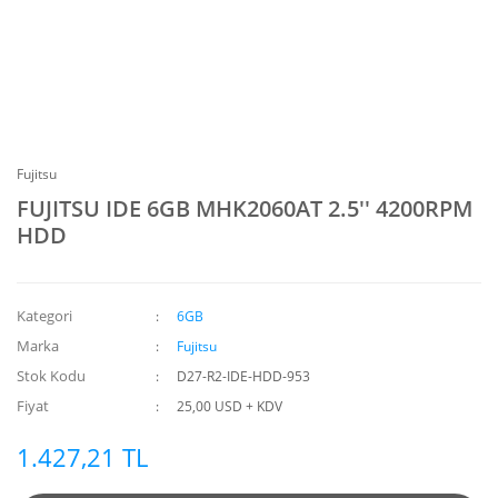
Fujitsu
FUJITSU IDE 6GB MHK2060AT 2.5'' 4200RPM
HDD
Kategori
6GB
Marka
Fujitsu
Stok Kodu
D27-R2-IDE-HDD-953
Fiyat
25,00 USD + KDV
1.427,21 TL