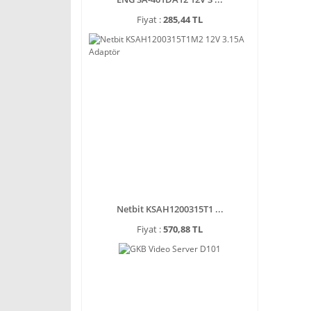
Fiyat :
285,44 TL
Netbit KSAH1200315T1 ...
Fiyat :
570,88 TL