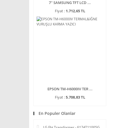
7'' SAMSUNG TFT LCD ...
Fiyat :
1.712,65 TL
EPSON TM-H6000IV TER ...
Fiyat :
5.708,83 TL
En Populer Olanlar
LG Fbt Transformer - 6174T11005G