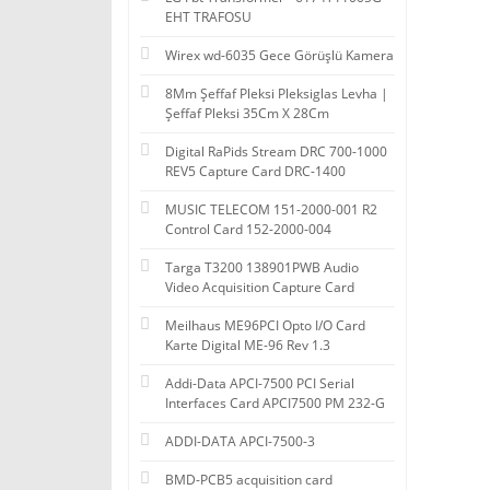
EHT TRAFOSU
Wirex wd-6035 Gece Görüşlü Kamera
8Mm Şeffaf Pleksi Pleksiglas Levha |
Şeffaf Pleksi 35Cm X 28Cm
Digital RaPids Stream DRC 700-1000
REV5 Capture Card DRC-1400
MUSIC TELECOM 151-2000-001 R2
Control Card 152-2000-004
Targa T3200 138901PWB Audio
Video Acquisition Capture Card
Meilhaus ME96PCI Opto I/O Card
Karte Digital ME-96 Rev 1.3
Addi-Data APCI-7500 PCI Serial
Interfaces Card APCI7500 PM 232-G
ADDI-DATA APCI-7500-3
BMD-PCB5 acquisition card