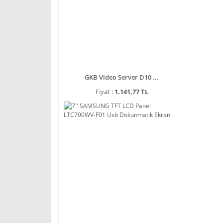
GKB Video Server D10 ...
Fiyat :
1.141,77 TL