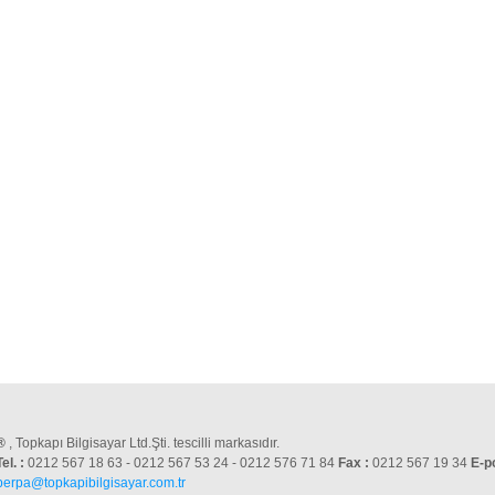
®
, Topkapı Bilgisayar Ltd.Şti. tescilli markasıdır.
Tel. :
0212 567 18 63 - 0212 567 53 24 - 0212 576 71 84
Fax :
0212 567 19 34
E-p
perpa@topkapibilgisayar.com.tr