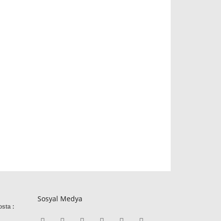
Sosyal Medya
osta :