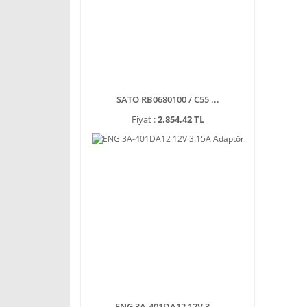
SATO RB0680100 / C55 ...
Fiyat :
2.854,42 TL
ENG 3A-401DA12 12V 3 ...