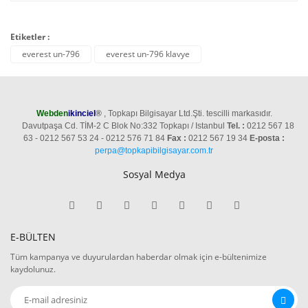
Etiketler :
everest un-796
everest un-796 klavye
Webden
ikinciel
®
, Topkapı Bilgisayar Ltd.Şti. tescilli markasıdır.
Davutpaşa Cd. TİM-2 C Blok No:332 Topkapı / Istanbul
Tel. :
0212 567 18
63 - 0212 567 53 24 - 0212 576 71 84
Fax :
0212 567 19 34
E-posta :
perpa@topkapibilgisayar.com.tr
Sosyal Medya
E-BÜLTEN
Tüm kampanya ve duyurulardan haberdar olmak için e-bültenimize
kaydolunuz.