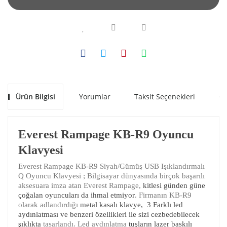
Ürün Bilgisi
Yorumlar
Taksit Seçenekleri
Ön
Everest Rampage KB-R9 Oyuncu
Klavyesi
Everest Rampage KB-R9 Siyah/Gümüş USB Işıklandırmalı
Q Oyuncu Klavyesi ; Bilgisayar dünyasında birçok başarılı
aksesuara imza atan Everest Rampage,
kitlesi günden güne
çoğalan oyuncuları da ihmal etmiyor
. Firmanın KB-R9
olarak adlandırdığı
metal kasalı klavye, 3 Farklı led
aydınlatması ve benzeri özellikleri ile sizi cezbedebilecek
şıklıkta
tasarlandı. Led aydınlatma
tuşların lazer baskılı