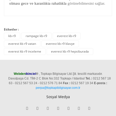
olması gece ve karanlıkta rahatlıkla
görünebilmesini sağlar.
Etiketler :
kb-r9
rampage kb-r9
everest kb-r9
everest kb r9 vatan
everest kb r9 klavye
everest kb r9 inceleme
everest kb r9 hepsiburada
Webden
ikinciel
®
, Topkapı Bilgisayar Ltd.Şti. tescilli markasıdır.
Davutpaşa Cd. TİM-2 C Blok No:332 Topkapı / Istanbul
Tel. :
0212 567 18
63 - 0212 567 53 24 - 0212 576 71 84
Fax :
0212 567 19 34
E-posta :
perpa@topkapibilgisayar.com.tr
Sosyal Medya