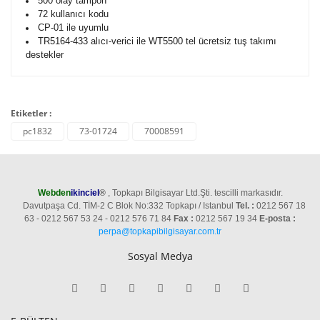
500 olay tampon
72 kullanıcı kodu
CP-01 ile uyumlu
TR5164-433 alıcı-verici ile WT5500 tel ücretsiz tuş takımı
destekler
Etiketler :
pc1832
73-01724
70008591
Webden
ikinciel
®
, Topkapı Bilgisayar Ltd.Şti. tescilli markasıdır.
Davutpaşa Cd. TİM-2 C Blok No:332 Topkapı / Istanbul
Tel. :
0212 567 18
63 - 0212 567 53 24 - 0212 576 71 84
Fax :
0212 567 19 34
E-posta :
perpa@topkapibilgisayar.com.tr
Sosyal Medya