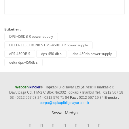
Etiketler :
DPS-450DB R power supply
DELTA ELECTRONICS DPS-450DB R power supply
dPS-450DB S
dps-450 db s
dps-450db power supply
delta dps-450db s
Webden
ikinciel
®
, Topkapı Bilgisayar Ltd.Şti. tescilli markasıdır.
Davutpaşa Cd. TİM-2 C Blok No:332 Topkapı / Istanbul
Tel. :
0212 567 18
63 - 0212 567 53 24 - 0212 576 71 84
Fax :
0212 567 19 34
E-posta :
perpa@topkapibilgisayar.com.tr
Sosyal Medya