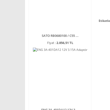
Etiketle
SATO RB0680100 / C55 ...
Fiyat :
2.856,51 TL
ENG 3A-401DA12 12V 3 ...