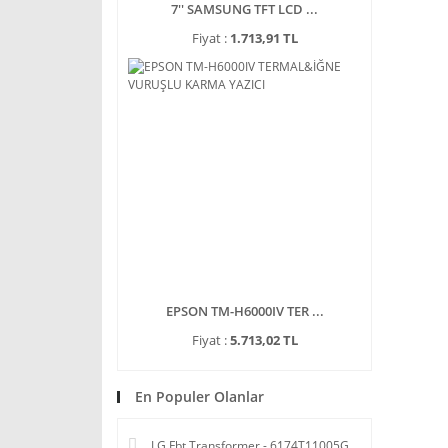
7'' SAMSUNG TFT LCD ...
Fiyat :
1.713,91 TL
EPSON TM-H6000IV TER ...
Fiyat :
5.713,02 TL
En Populer Olanlar
LG Fbt Transformer - 6174T11005G