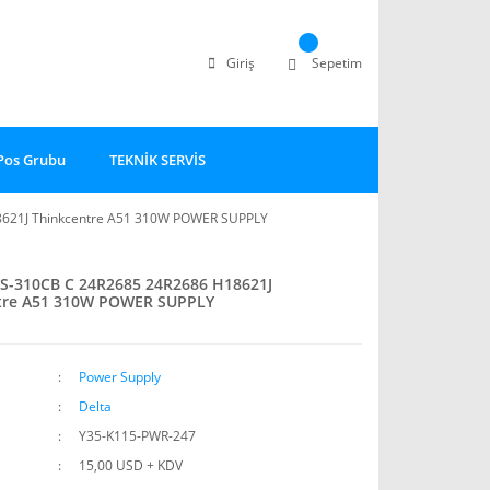
Giriş
Sepetim
Pos Grubu
TEKNİK SERVİS
621J Thinkcentre A51 310W POWER SUPPLY
S-310CB C 24R2685 24R2686 H18621J
tre A51 310W POWER SUPPLY
Power Supply
Delta
Y35-K115-PWR-247
15,00 USD + KDV