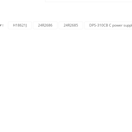
r :
H18621J
24R2686
24R2685
DPS-310CB C power supp