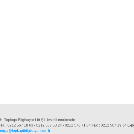
®
, Topkapı Bilgisayar Ltd.Şti. tescilli markasıdır.
Tel. :
0212 567 18 63 - 0212 567 53 24 - 0212 576 71 84
Fax :
0212 567 19 34
E-p
perpa@topkapibilgisayar.com.tr