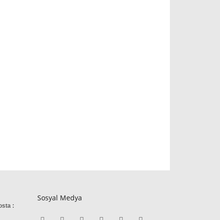
Sosyal Medya
osta :