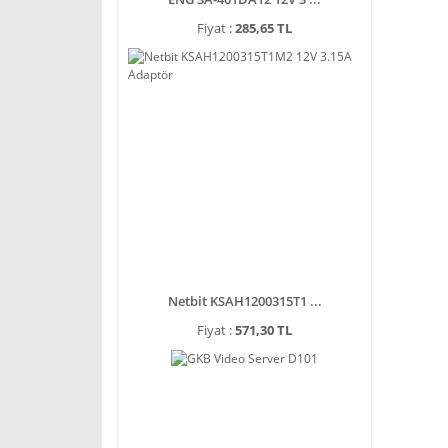
Fiyat :
285,65 TL
Netbit KSAH1200315T1 ...
Fiyat :
571,30 TL