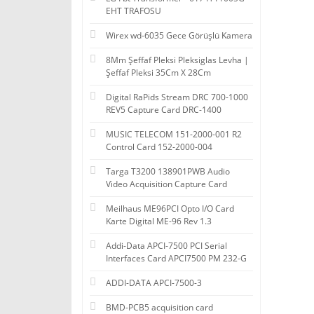
EHT TRAFOSU
Wirex wd-6035 Gece Görüşlü Kamera
8Mm Şeffaf Pleksi Pleksiglas Levha |
Şeffaf Pleksi 35Cm X 28Cm
Digital RaPids Stream DRC 700-1000
REV5 Capture Card DRC-1400
MUSIC TELECOM 151-2000-001 R2
Control Card 152-2000-004
Targa T3200 138901PWB Audio
Video Acquisition Capture Card
Meilhaus ME96PCI Opto I/O Card
Karte Digital ME-96 Rev 1.3
Addi-Data APCI-7500 PCI Serial
Interfaces Card APCI7500 PM 232-G
ADDI-DATA APCI-7500-3
BMD-PCB5 acquisition card