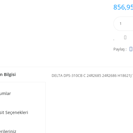
856,95
Paylaş :
n Bilgisi
DELTA DPS-310CB C 24R2685 24R2686 H18621J 
umlar
sit Seçenekleri
rileriniz