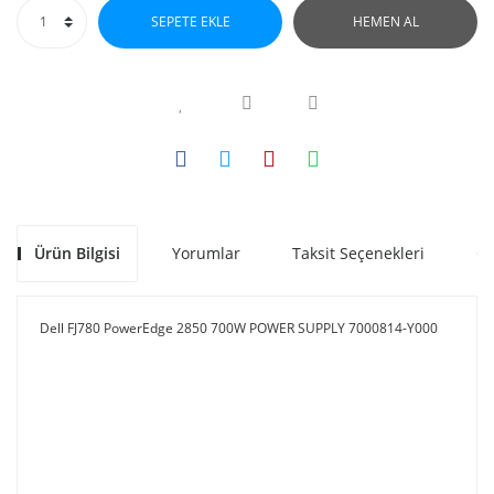
SEPETE EKLE
HEMEN AL
Ürün Bilgisi
Yorumlar
Taksit Seçenekleri
Ön
Dell FJ780 PowerEdge 2850 700W POWER SUPPLY 7000814-Y000