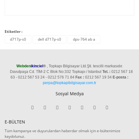
Etiketler :
d717p-s0
dell d717p-s0
dps-764 ab a
Webden
ikinciel
®
, Topkapı Bilgisayar Ltd.Şti. tescilli markasıdır.
Davutpaşa Cd. TİM-2 C Blok No:332 Topkapı / Istanbul
Tel. :
0212 567 18
63 - 0212 567 53 24 - 0212 576 71 84
Fax :
0212 567 19 34
E-posta :
perpa@topkapibilgisayar.com.tr
Sosyal Medya
E-BÜLTEN
Tüm kampanya ve duyurulardan haberdar olmak için e-bültenimize
kaydolunuz.